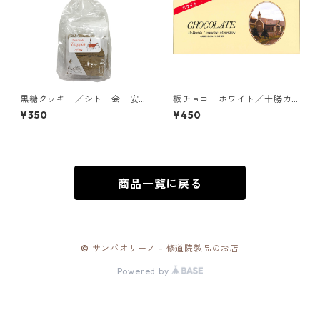
黒糖クッキー／シトー会 安
板チョコ ホワイト／十勝カ
心院（あじむ）トラピスチヌ
ルメル会修道院
¥350
¥450
修道院
商品一覧に戻る
© サンパオリーノ - 修道院製品のお店
Powered by