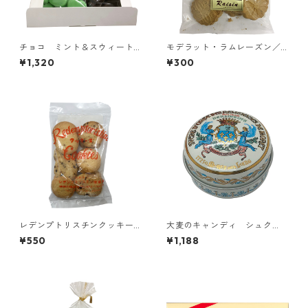
チョコ ミント＆スウィート
モデラット・ラムレーズン／
ハート／十勝カルメル会修道
伊達カルメル会修道院
¥1,320
¥300
院
レデンプトリスチンクッキー
大麦のキャンディ シュク
ズ（レーズン、ピーナッツ）
ル・ドルジュ（フランス）
¥550
¥1,188
／鎌倉レデンプトリスチン修
道院