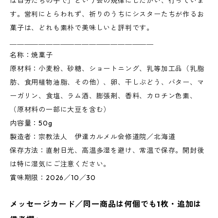
は自分たちの手で」という会の規律にしたがい、行っていま
す。営利にとらわれず、祈りのうちにシスターたちが作るお
菓子は、どれも素朴で美味しいと評判です。
＿＿＿＿＿＿＿＿＿＿＿＿＿＿＿＿＿＿＿＿
名称：焼菓子
原材料：小麦粉、砂糖、ショートニング、乳等加工品（乳脂
肪、食用植物油脂、その他）、卵、干しぶどう、バター、マ
ーガリン、食塩、ラム酒、膨張剤、香料、カロチン色素、
（原材料の一部に大豆を含む）
内容量：50g
製造者：宗教法人 伊達カルメル会修道院／北海道
保存方法：直射日光、高温多湿を避け、常温で保存。開封後
は特に湿気にご注意ください。
賞味期限：2026／10／30
メッセージカード／同一商品は何個でも1枚・追加は