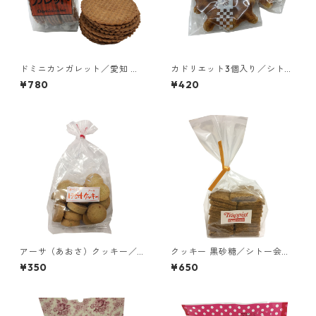
ドミニカンガレット／愛知 ド
カドリエット3個入り／シトー
ミニコ会 聖ヨゼフ修道院
会 安心院（あじむ）トラピ
¥780
¥420
スチヌ修道院
アーサ（あおさ）クッキー／
クッキー 黒砂糖／シトー会
シトー会 安心院（あじむ）
西宮トラピスチヌ修道院
¥350
¥650
トラピスチヌ修道院