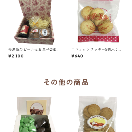
修道院のビールとお菓子2種詰
ココナッツクッキー5個入り／
め合わせセット／シメイレッ
函館トラピスチヌ修道院 天使
¥2,100
¥640
ド、クッキーミックス、ガレ
園
ット3個入り
その他の商品