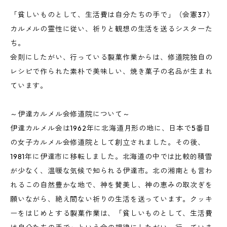
「貧しいものとして、生活費は自分たちの手で」（会憲37）
カルメルの霊性に従い、祈りと観想の生活を送るシスターた
ち。
会則にしたがい、行っている製菓作業からは、修道院独自の
レシピで作られた素朴で美味しい、焼き菓子の名品が生まれ
ています。
～伊達カルメル会修道院について～
伊達カルメル会は1962年に北海道月形の地に、日本で5番目
の女子カルメル会修道院として創立されました。その後、
1981年に伊達市に移転しました。北海道の中では比較的積雪
が少なく、温暖な気候で知られる伊達市。北の湘南とも言わ
れるこの自然豊かな地で、神を賛美し、神の恵みの取次ぎを
願いながら、絶え間ない祈りの生活を送っています。クッキ
ーをはじめとする製菓作業は、「貧しいものとして、生活費