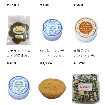
子2種 ロワイ
伊達カルメル会
ルメル会修道院
¥1,500
¥300
¥300
ヤルボックス
修道院
（RYN-GB2）
／クッキーミッ
クス、ガレット
3個入り
モデラット・コ
修道院キャンデ
修道院グミ オ
コア／伊達カル
ィ アニス ※
レンジ・シナモ
メル会修道院
シュガーフリー
ン＆ハニー／カ
¥300
¥1,296
¥1,296
／カマルドリ修
マルドリ修道院
道院（イタリ
（イタリア）
ア）