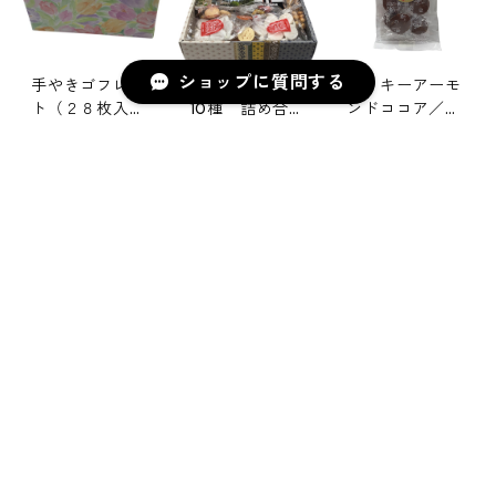
ショップに質問する
手やきゴフレッ
修道院のお菓子
クッキーアーモ
ト（２８枚入
10種 詰め合わ
ンドココア／十
り）／大分カル
せBOX_B（VF
勝カルメル会修
¥720
¥5,200
¥490
メル会修道院
O-GM02）
道院
SOLD OUT
SOLD OUT
キーワードから探す
カテゴリから探す
ちーずごふれっ
カルメル・シャ
カルメル・まる
と／京都カルメ
ルロット／京都
ろっと／京都カ
ル会修道院
カルメル会修道
ルメル会修道院
Home
お菓子
¥580
¥280
¥320
院
SOLD OUT
SOLD OUT