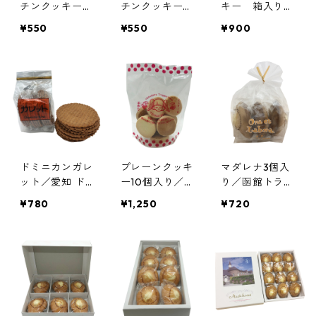
チンクッキーズ
チンクッキーズ
キー 箱入り／
（レーズン、ピ
（チョコ、ミル
函館 シトー会
¥550
¥550
¥900
ーナッツ）／鎌
ク）／鎌倉レデ
燈台の聖母トラ
倉レデンプトリ
ンプトリスチン
ピスト修道院
スチン修道院
修道院
ドミニカンガレ
プレーンクッキ
マダレナ3個入
ット／愛知 ド
ー10個入り／函
り／函館トラピ
ミニコ会 聖ヨ
館トラピスチヌ
スチヌ修道院
¥780
¥1,250
¥720
ゼフ修道院
修道院 天使
天使園
園