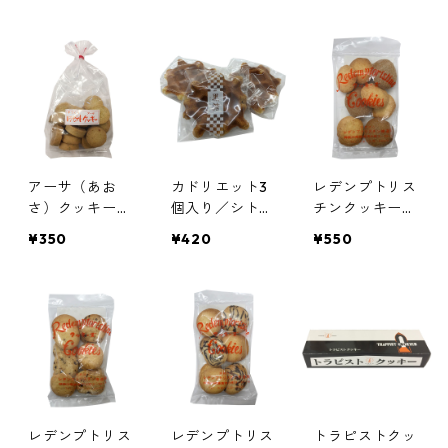
ヌ修道院
ヌ修道院 天使
む）トラピスチ
園
ヌ修道院
アーサ（あお
カドリエット3
レデンプトリス
さ）クッキー／
個入り／シトー
チンクッキーズ
シトー会 安心
会 安心院（あ
（コーヒー、コ
¥350
¥420
¥550
院（あじむ）ト
じむ）トラピス
コナッツ）／鎌
ラピスチヌ修道
チヌ修道院
倉レデンプトリ
院
スチン修道院
レデンプトリス
レデンプトリス
トラピストクッ