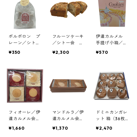
じまん、黒糖ク
ッキー
ポルボロン プ
フルーツケーキ
伊達カルメル
レーン／シトー
／シトー会 安
手提げ小箱／伊
会 安心院（あ
心院（あじむ）
達カルメル会修
¥350
¥2,300
¥570
じむ）トラピス
トラピスチヌ修
道院
チヌ修道院
道院
フィオーレ／伊
マンドルラ／伊
ドミニカンガレ
達カルメル会修
達カルメル会修
ット 箱（36枚
道院
道院
入り）／愛知
¥1,660
¥1,370
¥2,470
ドミニコ会 聖