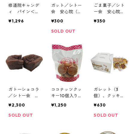
修道院キャンデ
ガット／シトー
ごま菓子／シト
ィ パイン＜松
会 安心院（あ
ー会 安心院
＞ ※シュガー
じむ）トラピス
（あじむ）トラ
¥1,296
¥300
¥350
フリー／カマル
チヌ修道院
ピスチヌ修道院
ドリ修道院（イ
SOLD OUT
タリア）
ガトーショコラ
ココナッツクッ
ガレット（3
／シトー会 安
キー10個入り／
個）、クッキー
心院（あじむ）
函館トラピスチ
（8枚）手提げ
¥2,300
¥1,250
¥630
トラピスチヌ修
ヌ修道院 天使
小箱／伊万里ト
道院
園
ラピスチヌ修道
SOLD OUT
SOLD OUT
院