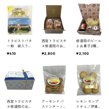
ヨゼフ修道院
トラピストバタ
西宮トラピスチ
修道院のビール
ー飴 袋入り／
ヌ修道院のお菓
とお菓子2種詰
函館 シトー会
子4種詰め合わ
め合わせセット
¥410
¥2,800
¥2,100
燈台の聖母トラ
せ ロワイヤル
／シメイレッ
ピスト修道院
ボックス（RYN
ド、クッキーミ
-GB1）／クッ
ックス、ガレッ
キーミックス、
ト3個入り
西宮ガレット4
個入り、クッキ
ーテキサス、ク
ッキーココ
西宮トラピスチ
アーモンド バ
レモン センプ
ヌ修道院のお菓
ストンチーノ／
リチェ／伊達カ