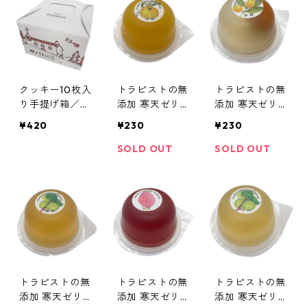
クッキー10枚入
トラピストの無
トラピストの無
り手提げ箱／伊
添加 寒天ゼリ
添加 寒天ゼリ
万里トラピスチ
ー（甘夏）／伊
ー（金柑）※果
¥420
¥230
¥230
ヌ修道院
万里トラピスチ
実入り／伊万里
ヌ
トラピスチヌ
SOLD OUT
SOLD OUT
トラピストの無
トラピストの無
トラピストの無
添加 寒天ゼリ
添加 寒天ゼリ
添加 寒天ゼリ