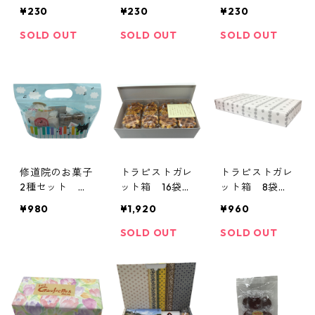
ー（梅酒）／伊
ー（紫蘇）／伊
ー（梅）／伊万
¥230
¥230
¥230
万里トラピスチ
万里トラピスチ
里トラピスチヌ
ヌ修道院
ヌ
SOLD OUT
SOLD OUT
SOLD OUT
修道院のお菓子
トラピストガレ
トラピストガレ
2種セット く
ット箱 16袋
ット箱 8袋（1
ろねこバッグ／
（32個）入り／
6個）入り／シ
¥980
¥1,920
¥960
ポルボロン、ク
シトー会 那須
トー会 那須ト
ッキーテキサス
トラピスチヌ修
ラピスチヌ修道
SOLD OUT
SOLD OUT
道院
院