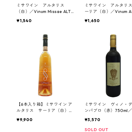
ミサワイン アルタリス
ミサワイン アルタリ
（白）／Vinum Missae ALTA
ーリア（白）／Vinum Alt
RIS
s J.SALLA
¥1,540
¥1,650
【6本入り箱】ミサワイン ア
ミサワイン ヴィノ・
ルタリス サーリア（白）※
ンパブロ（赤）750ml
送料無料／Vinum Altaris J.S
リピン聖パウロ修道会
¥9,900
¥3,570
ALLA
SOLD OUT