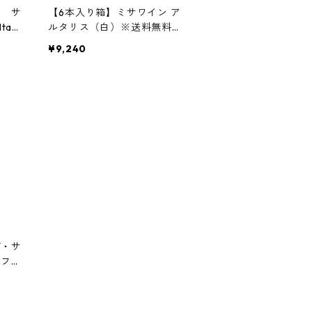
ス サ
【6本入り箱】ミサワイン ア
ari
ルタリス（白）※送料無料／
Vinum Missae ALTARIS
¥9,240
デ・サ
／フィ