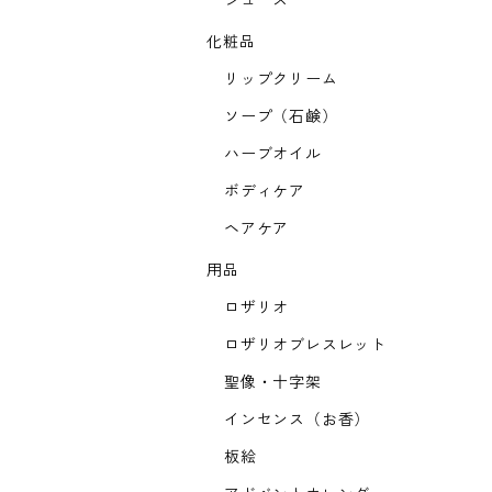
ジュース
化粧品
リップクリーム
ソープ（石鹸）
ハーブオイル
ボディケア
ヘアケア
用品
ロザリオ
ロザリオブレスレット
聖像・十字架
インセンス（お香）
板絵