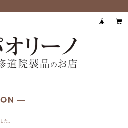
ION ―
した。