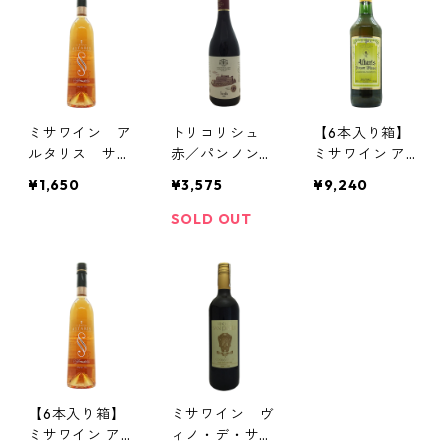
ミサワイン ア
トリコリシュ
【6本入り箱】
ルタリス サー
赤／パンノンハ
ミサワイン ア
リア（白）／Vi
ルマ修道院（ハ
ルタリス（白）
¥1,650
¥3,575
¥9,240
num Altaris J.S
ンガリー）
※送料無料／Vi
ALLA
num Missae AL
SOLD OUT
TARIS
【6本入り箱】
ミサワイン ヴ
ミサワイン ア
ィノ・デ・サン