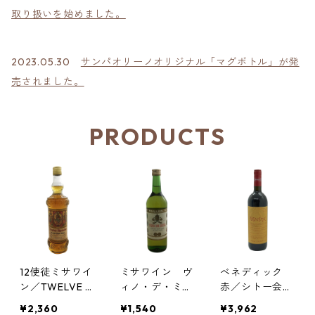
取り扱いを始めました。
2023.05.30
サンパオリーノオリジナル「マグボトル」が発
売されました。
PRODUCTS
12使徒ミサワイ
ミサワイン ヴ
べネディック
ン／TWELVE A
ィノ・デ・ミサ
赤／シトー会
POSTLES Alt
（白）／VINO
ヴィトルキアー
¥2,360
¥1,540
¥3,962