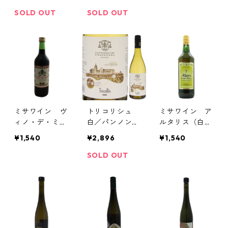
ar wine
DE MISA
ノ修道院（イタ
リア）
SOLD OUT
SOLD OUT
ミサワイン ヴ
トリコリシュ
ミサワイン ア
ィノ・デ・ミサ
白／パンノンハ
ルタリス（白）
（赤）／VINO
ルマ修道院（ハ
／Vinum Missa
¥1,540
¥2,896
¥1,540
DE MISA
ンガリー）
e ALTARIS
SOLD OUT