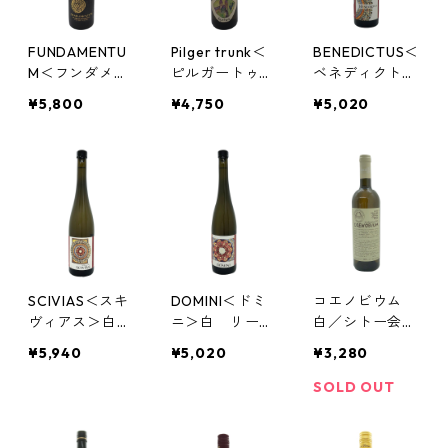
FUNDAMENTU
Pilger trunk＜
BENEDICTUS＜
M＜フンダメン
ピルガートゥル
ベネディクトゥ
トゥム＞白 ／
ンク（巡礼者の
ス＞白 リース
¥5,800
¥4,750
¥5,020
聖ヒルデガルト
飲物）＞白 ／
リング シュペ
修道院（ドイ
聖ヒルデガルト
ートレーゼ フ
ツ）
修道院（ドイ
ァインヘルプ／
ツ）
聖ヒルデガルト
修道院（ドイ
ツ）
SCIVIAS＜スキ
DOMINI＜ドミ
コエノビウム
ヴィアス＞白
ニ＞白 リース
白／シトー会
リースリング
リング シュペ
ヴィトルキアー
¥5,940
¥5,020
¥3,280
シュペートレー
ートレーゼ ト
ノ修道院（イタ
ゼ／聖ヒルデガ
ロッケン／聖ヒ
リア）
SOLD OUT
ルト修道院（ド
ルデガルト修道
イツ）
院（ドイツ）