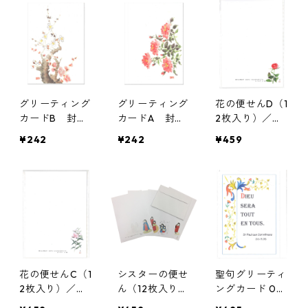
グリーティング
グリーティング
花の便せんD（1
カードB 封筒
カードA 封筒
2枚入り）／茅
付き／聖血礼拝
付き／聖血礼拝
野レデンプトリ
¥242
¥242
¥459
修道会 聖ヨゼ
修道会 聖ヨゼ
スチン修道院
フ修道院
フ修道院
花の便せんC（1
シスターの便せ
聖句グリーティ
2枚入り）／茅
ん（12枚入り）
ングカード 04
野レデンプトリ
／茅野レデンプ
／カルメル会