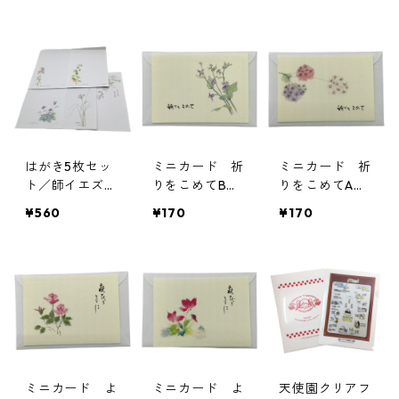
院 天使園
枚セット（A4)
はがき5枚セッ
ミニカード 祈
ミニカード 祈
ト／師イエズス
りをこめてB
りをこめてA
修道女会
（ミニ封筒付
（ミニ封筒付
¥560
¥170
¥170
き）／師イエズ
き）／師イエズ
ス修道女会
ス修道女会
ミニカード よ
ミニカード よ
天使園クリアフ