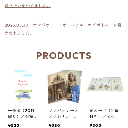
取り扱いを始めました。
2023.05.30
サンパオリーノオリジナル「マグボトル」が発
売されました。
PRODUCTS
一筆箋（20枚
サンパオリーノ
花カード（封筒
綴り）／函館ト
オリジナル ク
付き）／師イエ
ラピスチヌ修道
リアファイル2
ズス修道女会
¥520
¥380
¥300