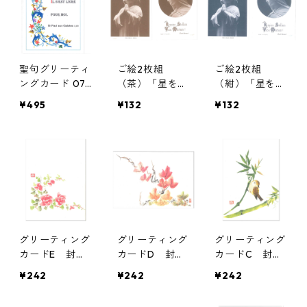
聖句グリーティ
ご絵2枚組
ご絵2枚組
ングカード 07
（茶）「星を仰
（紺）「星を仰
／カルメル会
ぎ マリアのみ
ぎ マリアのみ
¥495
¥132
¥132
サクレ・クール
名を呼べ」「T
名を呼べ」「T
マリーエンター
HE CHILD JESU
HE CHILD JESU
ル修道院（フラ
S」／函館トラ
S」／函館トラ
ンス）
ピスチヌ修道院
ピスチヌ修道院
天使園
天使園
グリーティング
グリーティング
グリーティング
カードE 封筒
カードD 封筒
カードC 封筒
付き／聖血礼拝
付き／聖血礼拝
付き／聖血礼拝
¥242
¥242
¥242
修道会 聖ヨゼ
修道会 聖ヨゼ
修道会 聖ヨゼ
フ修道院
フ修道院
フ修道院