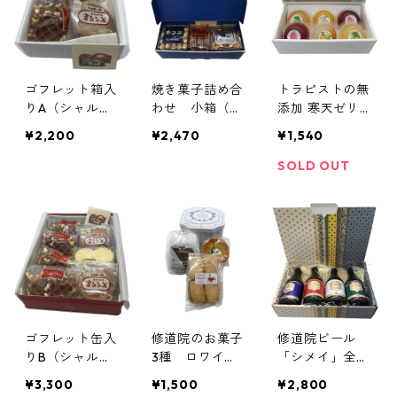
ゴフレット箱入
焼き菓子詰め合
トラピストの無
りA（シャルロ
わせ 小箱（ド
添加 寒天ゼリ
ット、まるろっ
ミニカンガレッ
ー6個（甘夏、
¥2,200
¥2,470
¥1,540
と、ちーずごふ
ト、ボンヌ、ニ
梅、紫蘇、金
れっと）／京都
ックナック）／
柑） 箱入り／
SOLD OUT
カルメル会修道
愛知 ドミニコ
伊万里トラピス
院
会 聖ヨゼフ修
チヌ修道院
道院
ゴフレット缶入
修道院のお菓子
修道院ビール
りB（シャルロ
3種 ロワイヤ
「シメイ」全4
ット、まるろっ
ル缶／ガット、
種ギフトBOX
¥3,300
¥1,500
¥2,800
と、ちーずごふ
ココナッツクッ
（ブルー・レッ