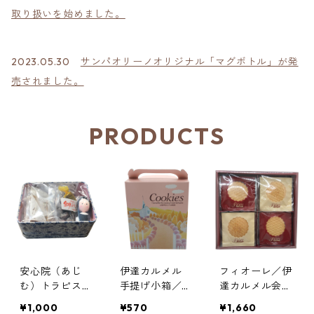
取り扱いを始めました。
2023.05.30
サンパオリーノオリジナル「マグボトル」が発
売されました。
PRODUCTS
安心院（あじ
伊達カルメル
フィオーレ／伊
む）トラピスチ
手提げ小箱／伊
達カルメル会修
ヌ修道院のお菓
達カルメル会修
道院
¥1,000
¥570
¥1,660