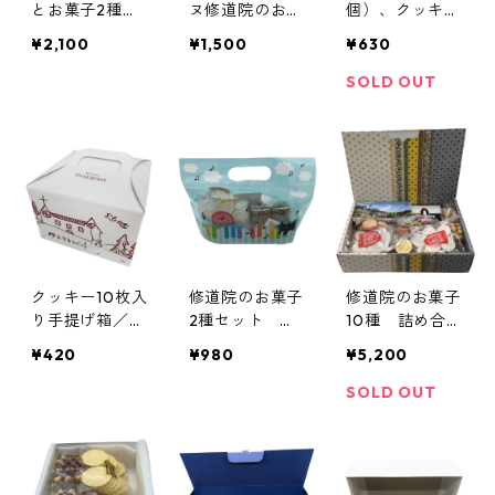
とお菓子2種詰
ヌ修道院のお菓
個）、クッキー
め合わせセット
子2種 ロワイ
（8枚）手提げ
¥2,100
¥1,500
¥630
／シメイレッ
ヤルボックス
小箱／伊万里ト
ド、クッキーミ
（RYN-GB2）
ラピスチヌ修道
SOLD OUT
ックス、ガレッ
／クッキーミッ
院
ト3個入り
クス、ガレット
3個入り
クッキー10枚入
修道院のお菓子
修道院のお菓子
り手提げ箱／伊
2種セット く
10種 詰め合わ
万里トラピスチ
ろねこバッグ／
せBOX_B（VF
¥420
¥980
¥5,200
ヌ修道院
ポルボロン、ク
O-GM02）
ッキーテキサス
SOLD OUT