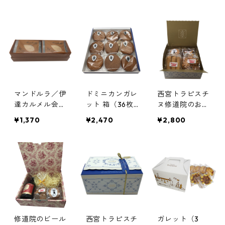
子詰め合わせ2
道院
種+シスター人
形（LIG-CAN
1）／黒糖のど
じまん、黒糖ク
ッキー
マンドルラ／伊
ドミニカンガレ
西宮トラピスチ
達カルメル会修
ット 箱（36枚
ヌ修道院のお菓
道院
入り）／愛知
子4種詰め合わ
¥1,370
¥2,470
¥2,800
ドミニコ会 聖
せ ロワイヤル
ヨゼフ修道院
ボックス（RYN
-GB1）／クッ
キーミックス、
西宮ガレット4
個入り、クッキ
ーテキサス、ク
ッキーココ
修道院のビール
西宮トラピスチ
ガレット（3