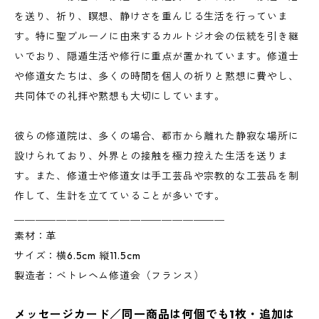
を送り、祈り、瞑想、静けさを重んじる生活を行っていま
す。特に聖ブルーノに由来するカルトジオ会の伝統を引き継
いでおり、隠遁生活や修行に重点が置かれています。修道士
や修道女たちは、多くの時間を個人の祈りと黙想に費やし、
共同体での礼拝や黙想も大切にしています。
彼らの修道院は、多くの場合、都市から離れた静寂な場所に
設けられており、外界との接触を極力控えた生活を送りま
す。また、修道士や修道女は手工芸品や宗教的な工芸品を制
作して、生計を立てていることが多いです。
＿＿＿＿＿＿＿＿＿＿＿＿＿＿＿＿＿＿＿＿
素材：革
サイズ：横6.5cm 縦11.5cm
製造者：ベトレヘム修道会（フランス）
メッセージカード／同一商品は何個でも1枚・追加は