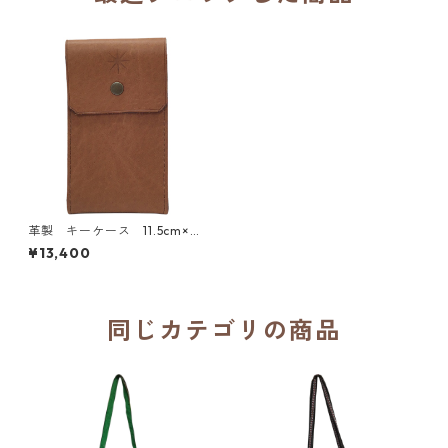
革製 キーケース 11.5cm×6.
5cm／ベトレヘム修道会（フ
¥13,400
ランス）
同じカテゴリの商品