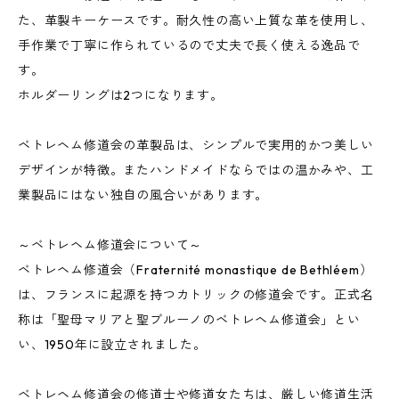
た、革製キーケースです。耐久性の高い上質な革を使用し、
手作業で丁寧に作られているので丈夫で長く使える逸品で
す。
ホルダーリングは2つになります。
ベトレヘム修道会の革製品は、シンプルで実用的かつ美しい
デザインが特徴。またハンドメイドならではの温かみや、工
業製品にはない独自の風合いがあります。
～ベトレヘム修道会について～
ベトレヘム修道会（Fraternité monastique de Bethléem）
は、フランスに起源を持つカトリックの修道会です。正式名
称は「聖母マリアと聖ブルーノのベトレヘム修道会」とい
い、1950年に設立されました。
ベトレヘム修道会の修道士や修道女たちは、厳しい修道生活