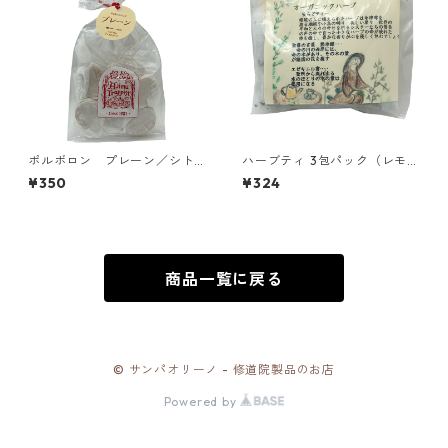
ポルボロン プレーン／シト
ハーブティ 3包パック（レモン
ー会 安心院（あじむ）トラ
バーベナ、ローズマリー、リ
¥350
¥324
ピスチヌ修道院
ンデンフラワー）3包パック／
福岡カルメル会修道院
商品一覧に戻る
© サンパオリーノ - 修道院製品のお店
Powered by