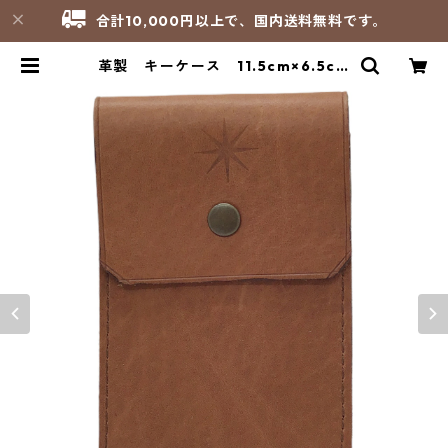
合計10,000円以上で、国内送料無料です。
革製 キーケース 11.5cm×6.5cm
／ベトレヘム修道会（フランス） |
サンパオリーノ - 修道院製品のお店