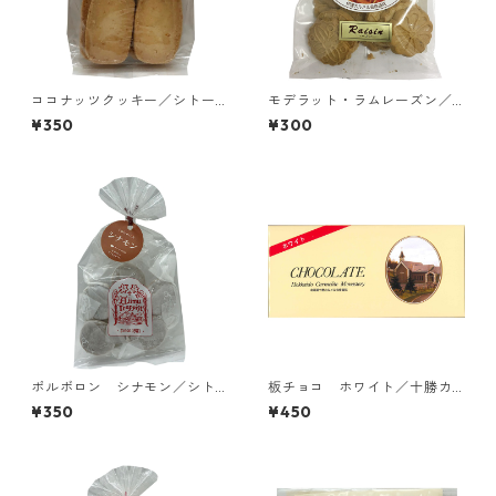
ココナッツクッキー／シトー
モデラット・ラムレーズン／
会 安心院（あじむ）トラピ
伊達カルメル会修道院
¥350
¥300
スチヌ修道院
ポルボロン シナモン／シト
板チョコ ホワイト／十勝カ
ー会 安心院（あじむ）トラ
ルメル会修道院
¥350
¥450
ピスチヌ修道院