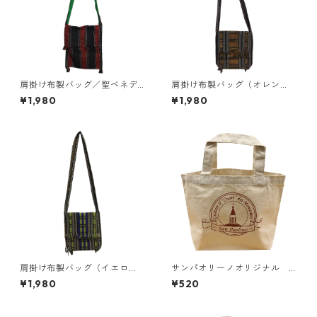
肩掛け布製バッグ／聖ベネデ
肩掛け布製バッグ（オレン
ィクト女子修道会（ベトナ
ジ）／聖ベネディクト女子修
¥1,980
¥1,980
ム）
道会（ベトナム）
肩掛け布製バッグ（イエロ
サンパオリーノオリジナル
ー）／聖ベネディクト女子修
エコバッグ
¥1,980
¥520
道会（ベトナム）