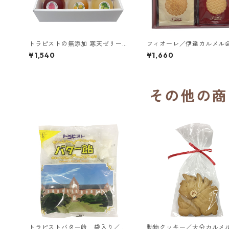
トラピストの無添加 寒天ゼリー6
フィオーレ／伊達カルメル
個（甘夏、梅、紫蘇、金柑） 箱
院
¥1,540
¥1,660
入り／伊万里トラピスチヌ修道院
その他の商
トラピストバター飴 袋入り／函
動物クッキー／大分カルメ