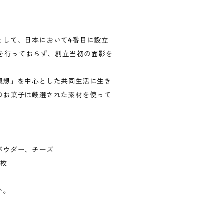
として、日本において4番目に設立
どを行っておらず、創立当初の面影を
観想」を中心とした共同生活に生き
のお菓子は厳選された素材を使って
パウダー、チーズ
8枚
い。