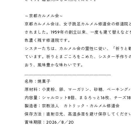
～京都カルメル会～
京都カルメル会は、女子跣足カルメル修道会の修道院
されました。1959年の創立以来、一度も建て替えな
色濃く残す修道院です。
シスターたちは、カルメル会の霊性に従い、「祈りと
ています。祈りとまごころをこめた、シスター手作り
おり、風味豊かな味わいです。
＿＿＿＿＿＿＿＿＿＿＿＿＿＿＿＿＿＿＿＿
名称：焼菓子
原材料：小麦粉、卵、マーガリン、砂糖、ベーキング
内容量：シャルロット8個、まるろっと16枚、チーズ1
製造者：宗教法人 カトリック・カルメル修道会
保存方法：直射日光、高温多湿を避け保存してくださ
賞味期限：2026／8／20