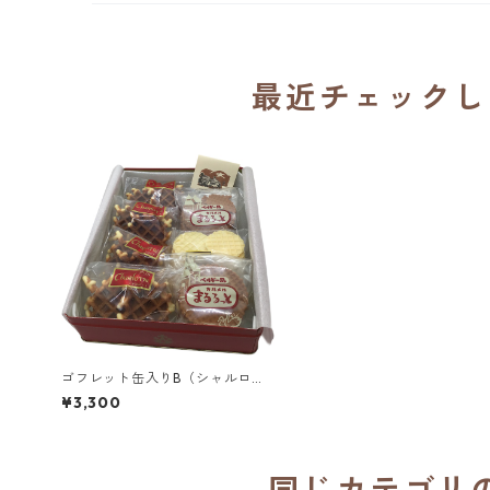
最近チェックし
ゴフレット缶入りB（シャルロッ
ト、まるろっと、ちーずごふれっ
¥3,300
と）／京都カルメル会修道院
同じカテゴリ