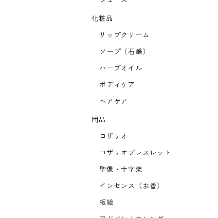
ジュース
化粧品
リップクリーム
ソープ（石鹸）
ハーブオイル
ボディケア
ヘアケア
用品
ロザリオ
ロザリオブレスレット
聖像・十字架
インセンス（お香）
板絵