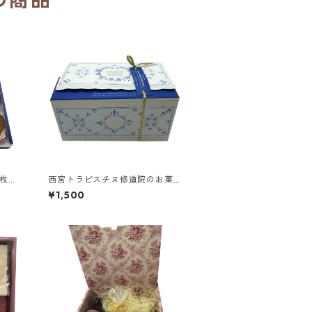
6枚入
西宮トラピスチヌ修道院のお菓子
ヨゼフ
2種 ロワイヤルボックス（RYN-
¥1,500
GB2）／クッキーミックス、ガレ
ット3個入り