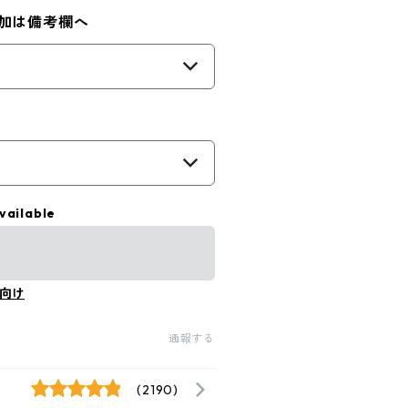
加は備考欄へ
vailable
向け
通報する
(2190)