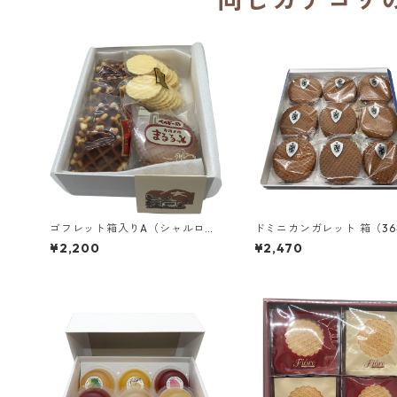
ゴフレット箱入りA（シャルロッ
ドミニカンガレット 箱（3
ト、まるろっと、ちーずごふれっ
り）／愛知 ドミニコ会 聖
¥2,200
¥2,470
と）／京都カルメル会修道院
修道院