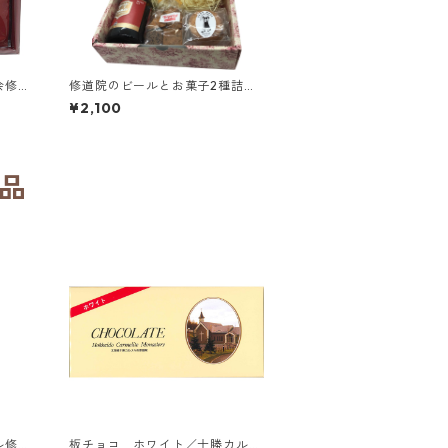
会修道
修道院のビールとお菓子2種詰め
合わせセット／シメイレッド、ク
¥2,100
ッキーミックス、ガレット3個入
り
品
ル修道
板チョコ ホワイト／十勝カルメ