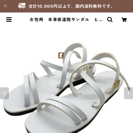
合計10,000円以上で、国内送料無料です。
女性用 本革修道院サンダル ヒル
デガルド（白）HILDEGARDE／フ
ランス 聖マリア・ド・ラ・ガルド修
道院（Monastere Sainte-Marie
de la Garde） | サンパオリーノ
- 修道院製品のお店