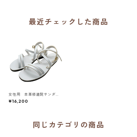
最近チェックした商品
女性用 本革修道院サンダ
ル ヒルデガルド（白）HILDE
¥16,200
GARDE／フランス 聖マリア・
ド・ラ・ガルド修道院（Mona
stere Sainte-Marie de la Ga
rde）
同じカテゴリの商品