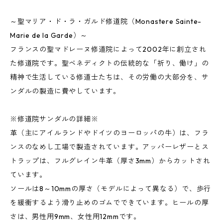
～聖マリア・ド・ラ・ガルド修道院（Monastere Sainte-
Marie de la Garde）～
フランスの聖マドレーヌ修道院によって2002年に創立され
た修道院です。聖ベネディクトの伝統的な「祈り、働け」の
精神で生活している修道士たちは、その労働の大部分を、サ
ンダルの製造に費やしています。
※修道院サンダルの詳細※
革（主にアイルランドやドイツのヨーロッパの牛）は、フラ
ンスのなめし工場で製造されています。アッパーレザーとス
トラップは、フルグレイン牛革（厚さ3mm）からカットされ
ています。
ソールは8～10mmの厚さ（モデルによって異なる）で、歩行
を緩衝するよう滑り止めのゴムでできています。ヒールの厚
さは、男性用9mm、女性用12mmです。