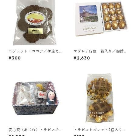
モデラット・ココア／伊達カ
マダレナ12個 箱入り／函館
ルメル会修道院
トラピスチヌ修道院 天使園
¥300
¥2,630
安心院（あじむ）トラピスチ
トラピストガレット2個入り／
ヌ修道院のお菓子詰め合わせ2
シトー会 那須トラピスチヌ修