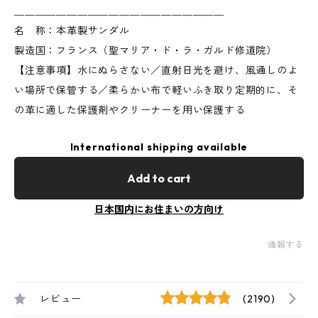
＿＿＿＿＿＿＿＿＿＿＿＿＿＿＿＿＿＿＿＿
名 称：本革製サンダル
製造国：フランス（聖マリア・ド・ラ・ガルド修道院）
【注意事項】水にぬらさない／直射日光を避け、風通しのよ
い場所で保管する／柔らかい布で軽いふき取り定期的に、そ
の革に適した保護剤やクリーナーを用い保護する
International shipping available
Add to cart
日本国内にお住まいの方向け
通報する
レビュー
(2190)