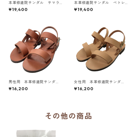
本革修道院サンダル サマラS
本革修道院サンダル ベトレ
amara（茶）／フランス ベ
ヘムBethléem（黒）／フラン
¥19,400
¥19,400
トレヘム修道会 聖母の被昇
ス ベトレヘム修道会 聖母
天修道院
の被昇天修道院
男性用 本革修道院サンダ
女性用 本革修道院サンダ
ル ベネディクト（茶）BENO
ル スコラスチカ（ナチュラ
¥16,200
¥16,200
IT／フランス 聖マリア・ド・
ル）SCHOLASTIQUE／フラン
ラ・ガルド修道院（Monaster
ス 聖マリア・ド・ラ・ガルド
e Sainte-Marie de la Gard
修道院（Monastere Sainte-
e）
Marie de la Garde）
その他の商品