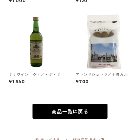
¥1,000
¥120
種+シスター人形（LIG-CAN
道院
1）／黒糖のどじまん、黒糖ク
ッキー
ミサワイン ヴィノ・デ・ミ
アマンドショコラ／十勝カル
サ（白）／VINO DE MISA
メル会修道院
¥1,540
¥700
商品一覧に戻る
© サンパオリーノ - 修道院製品のお店