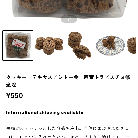
1
/5
クッキー テキサス／シトー会 西宮トラピスチヌ修
道院
¥550
International shipping available
黒糖がカリカリっとした食感を演出。全体にまぶされたチョ
コは、口の中に入れたとたん、ほどけるように溶けます。チ