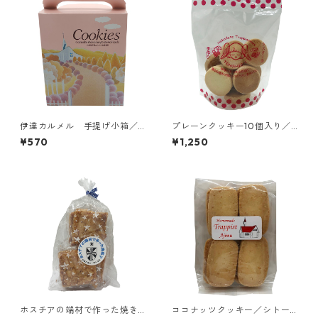
伊達カルメル 手提げ小箱／
プレーンクッキー10個入り／
伊達カルメル会修道院
函館トラピスチヌ修道院 天使
¥570
¥1,250
園
ホスチアの端材で作った焼き
ココナッツクッキー／シトー