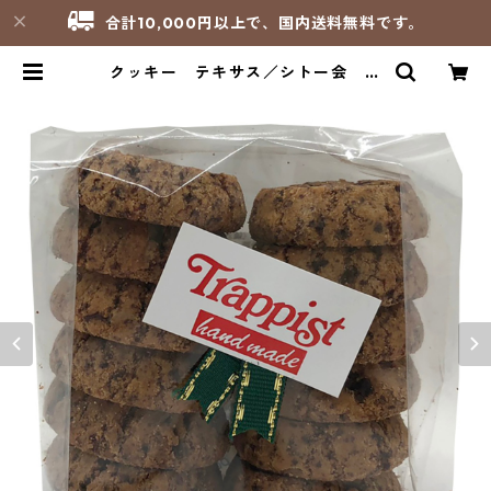
合計10,000円以上で、国内送料無料です。
クッキー テキサス／シトー会 西
宮トラピスチヌ修道院 | サンパオリ
ーノ - 修道院製品のお店