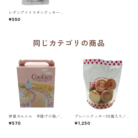
レデンプトリスチンクッキー
ズ（コーヒー、ココナッツ）
¥550
／鎌倉レデンプトリスチン修
道院
同じカテゴリの商品
伊達カルメル 手提げ小箱／
プレーンクッキー10個入り／
伊達カルメル会修道院
函館トラピスチヌ修道院 天使
¥570
¥1,250
園