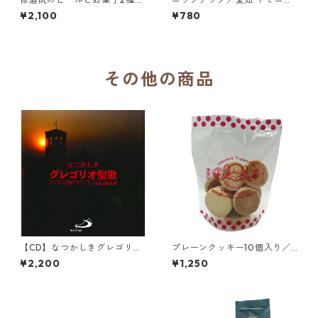
め合わせセット／シメイレッ
会 聖ヨゼフ修道院
¥2,100
¥780
ド、クッキーミックス、ガレ
ット3個入り
その他の商品
【CD】なつかしきグレゴリオ
プレーンクッキー10個入り／
聖歌／アッシジの聖フランシ
函館トラピスチヌ修道院 天使
¥2,200
¥1,250
スコ大聖堂聖歌隊
園