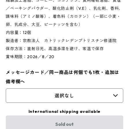
精製加工油脂、コーヒー、ココナッツ、食用植物油脂、食塩
／ベーキングパウダー、酸化防止剤（V.E）、乳化剤、香料、
調味料（アミノ酸等）、着色料（カロテン）（一部に小麦・
卵、乳成分、大豆、ピーナッツを含む）
内容量：12個
製造者：宗教法人 カトリックレデンプトリスチン修道院
保存方法：直射日光、高温多湿を避け、常温で保存
賞味期限：2026／8／20
メッセージカード／同一商品は何個でも1枚・追加は
備考欄へ
選択なし
International shipping available
Sold out