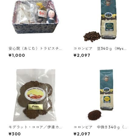
安心院（あじむ）トラピスチ
コロンビア 豆340ｇ（Mysti
ヌ修道院のお菓子詰め合わせ2
c Monk Coffee）／アメリカ
¥1,000
¥2,097
種+シスター人形（LIG-CAN
カルメル会 カルメル山の聖
1）／黒糖のどじまん、黒糖ク
母修道院
ッキー
モデラット・ココア／伊達カ
コロンビア 中挽き340ｇ（M
ルメル会修道院
ystic Monk Coffee）／アメ
¥300
¥2,097