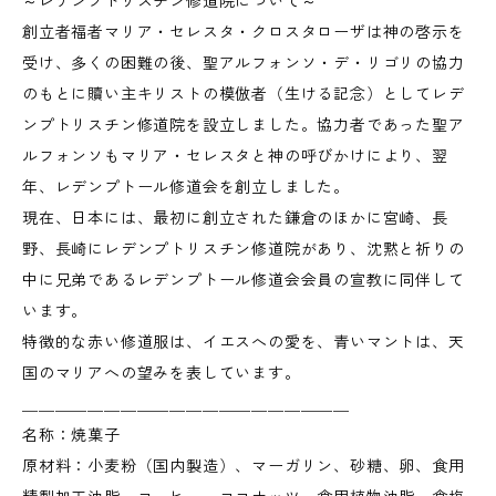
～レデンプトリスチン修道院について～
創立者福者マリア・セレスタ・クロスタローザは神の啓示を
受け、多くの困難の後、聖アルフォンソ・デ・リゴリの協力
のもとに贖い主キリストの模倣者（生ける記念）としてレデ
ンプトリスチン修道院を設立しました。協力者であった聖ア
ルフォンソもマリア・セレスタと神の呼びかけにより、翌
年、レデンプトール修道会を創立しました。
現在、日本には、最初に創立された鎌倉のほかに宮崎、長
野、長崎にレデンプトリスチン修道院があり、沈黙と祈りの
中に兄弟であるレデンプトール修道会会員の宣教に同伴して
います。
特徴的な赤い修道服は、イエスへの愛を、青いマントは、天
国のマリアへの望みを表しています。
＿＿＿＿＿＿＿＿＿＿＿＿＿＿＿＿＿＿＿＿
名称：焼菓子
原材料：小麦粉（国内製造）、マーガリン、砂糖、卵、食用