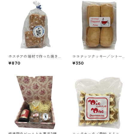
ホスチアの端材で作った焼き
ココナッツクッキー／シトー
菓子／愛知 ドミニコ会 聖ヨゼ
会 安心院（あじむ）トラピ
¥870
¥350
フ修道院
スチヌ修道院
修道院のビールとお菓子2種詰
ニックナック／愛知 ドミニコ