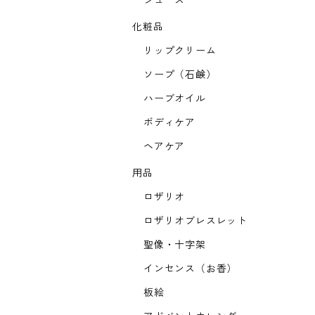
ジュース
化粧品
リップクリーム
ソープ（石鹸）
ハーブオイル
ボディケア
ヘアケア
用品
ロザリオ
ロザリオブレスレット
聖像・十字架
インセンス（お香）
板絵