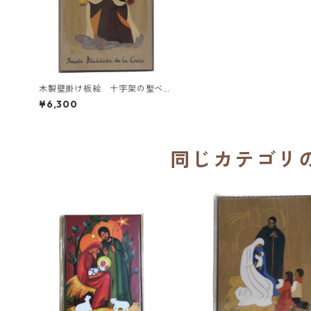
木製壁掛け板絵 十字架の聖ベネ
ディクタ／ノートルダム・ド・ヴ
¥6,300
ェニエール修道院（フランス）
同じカテゴリ