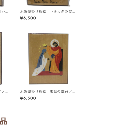
飼い／
木製壁掛け板絵 コルカタの聖テ
エール
レサ（マザー・テレサ）／ノート
¥6,300
ルダム・ド・ヴェニエール修道院
（フランス）
／ノー
木製壁掛け板絵 聖母の戴冠／ノ
ル修道
ートルダム・ド・ヴェニエール修
¥6,300
道院（フランス）
品