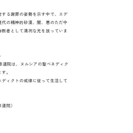
対する謝罪の姿勢を示す中で、エデ
現代の精神的砂漠、闇、悪のただ中
殉教者として清冽な光を放っていま
～
同修道院は、ヌルシアの聖ベネディク
ます。
ネディクトの戒律に従って生活して
修道院）