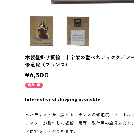
木製壁掛け板絵 十字架の聖ベネディクタ／ノ
修道院（フランス）
¥6,300
残り1点
International shipping available
べネディクト会に属するフランスの修道院、ノートル
シスターが製作した板絵。裏面に取付用の金具があり
どに飾ることができます。