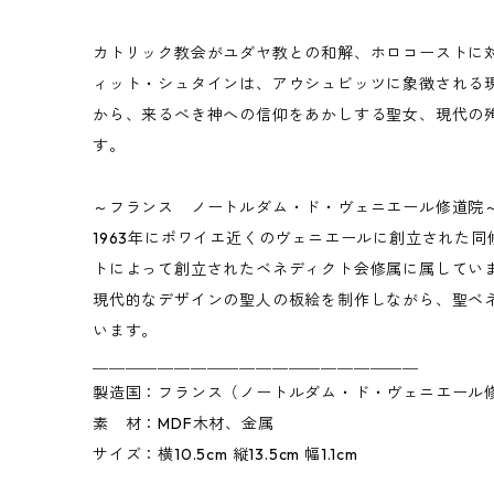
カトリック教会がユダヤ教との和解、ホロコーストに
ィット・シュタインは、アウシュビッツに象徴される
から、来るべき神への信仰をあかしする聖女、現代の
す。
～フランス ノートルダム・ド・ヴェニエール修道院
1963年にポワイエ近くのヴェニエールに創立された
トによって創立されたベネディクト会修属に属してい
現代的なデザインの聖人の板絵を制作しながら、聖ベ
います。
＿＿＿＿＿＿＿＿＿＿＿＿＿＿＿＿＿＿＿＿
製造国：フランス（ノートルダム・ド・ヴェニエール
素 材：MDF木材、金属
サイズ：横10.5cm 縦13.5cm 幅1.1cm