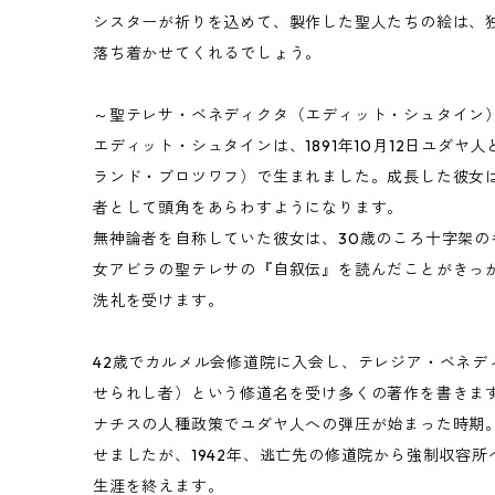
シスターが祈りを込めて、製作した聖人たちの絵は、
落ち着かせてくれるでしょう。
～聖テレサ・ベネディクタ（エディット・シュタイン）～
エディット・シュタインは、1891年10月12日ユダ
ランド・ブロツワフ）で生まれました。成長した彼女
者として頭角をあらわすようになります。
無神論者を自称していた彼女は、30歳のころ十字架の
女アビラの聖テレサの『自叙伝』を読んだことがきっ
洗礼を受けます。
42歳でカルメル会修道院に入会し、テレジア・ベネデ
せられし者）という修道名を受け多くの著作を書きま
ナチスの人種政策でユダヤ人への弾圧が始まった時期
せましたが、1942年、逃亡先の修道院から強制収容
生涯を終えます。