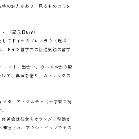
独特の魅力があり、見るものの心を
 （記念日8/9）
ヤ人としてドイツのブレスラウ（現ポー
は、ドイツ哲学界の新進気鋭の哲学
キリストに出会い、カルメル会の聖
かけで、真理を悟り、カトリックの
ィクタ・ア・クルチェ（十字架に祝
す。
。修道会は彼女をオランダに移動さ
所へ連行され、アウシュビッツでその