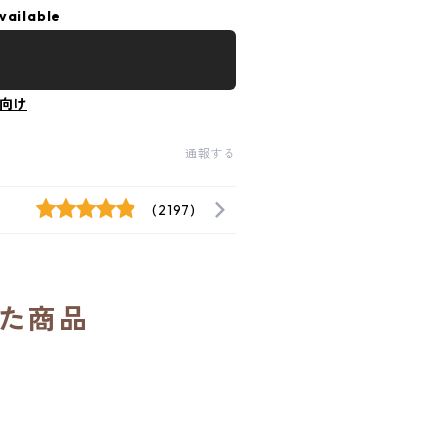
vailable
向け
通報する
(2197)
た商品