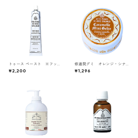
トゥース ペースト ※フッ素
修道院グミ オレンジ・シナ
フリー／カマルドリ修道院
モン＆ハニー／カマルドリ修
¥2,200
¥1,296
（イタリア）
道院（イタリア）