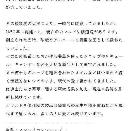
処方していました。
その後幾度の火災により、一時的に閉鎖していましたが、
1450年に再建され、現在のカマルドリ修道院があります。
創立された当時、砂糖やアルコールも貴重な薬として扱われ
ていました。
そのため修道士たちが作る薬草を使ったシロップやリキュー
ル、キャンディなども大切な薬品として重宝されました。
また何十ものハーブを組み合わせたオイルなどは中世から続
く伝統的なレシピのまま、現代へ受け継がれてきました。
修道士たちは薬草に関する研究成果を加え、現在も品質を刷
新し続けています。
カマルドリ修道院の製品は幾重もの歴史を積み重ねながら現
代まで届けられ、多くの人に愛され続けています。
＿＿＿＿＿＿＿＿＿＿＿＿＿＿＿＿＿＿＿＿
名称：ノンシリコンシャンプー