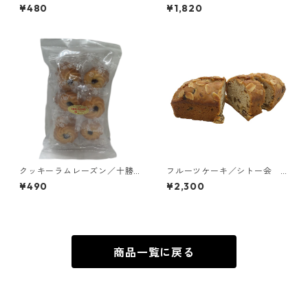
個）入り／シトー会 那須トラ
ラピスチヌ修道院 天使園
¥480
¥1,820
ピスチヌ修道院
クッキーラムレーズン／十勝
フルーツケーキ／シトー会
カルメル会修道院
安心院（あじむ）トラピスチ
¥490
¥2,300
ヌ修道院
商品一覧に戻る