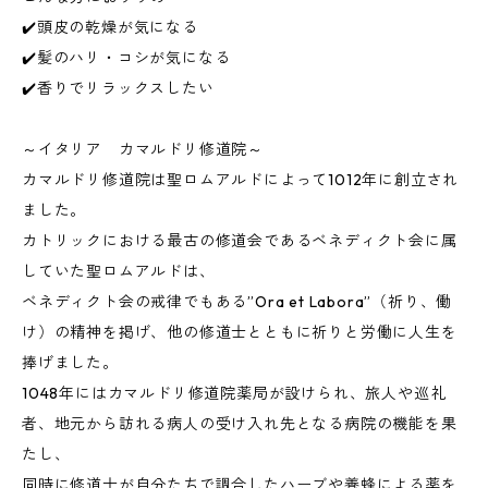
✔️頭皮の乾燥が気になる
✔️髪のハリ・コシが気になる
✔️香りでリラックスしたい
～イタリア カマルドリ修道院～
カマルドリ修道院は聖ロムアルドによって1012年に創立され
ました。
カトリックにおける最古の修道会であるベネディクト会に属
していた聖ロムアルドは、
ベネディクト会の戒律でもある”Ora et Labora”（祈り、働
け）の精神を掲げ、他の修道士とともに祈りと労働に人生を
捧げました。
1048年にはカマルドリ修道院薬局が設けられ、旅人や巡礼
者、地元から訪れる病人の受け入れ先となる病院の機能を果
たし、
同時に修道士が自分たちで調合したハーブや養蜂による薬を