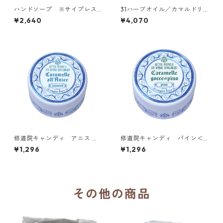
ハンドソープ ※サイプレス
31ハーブオイル／カマルドリ
エキス配合／カマルドリ修道
修道院（イタリア）
¥2,640
¥4,070
院（イタリア）
修道院キャンディ アニス ※
修道院キャンディ パイン＜
シュガーフリー／カマルドリ
松＞ ※シュガーフリー／カマ
¥1,296
¥1,296
修道院（イタリア）
ルドリ修道院（イタリア）
その他の商品