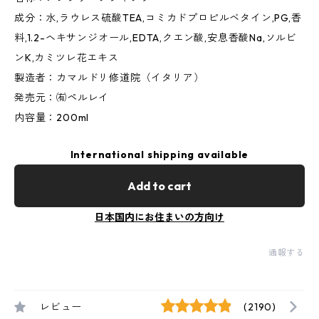
成分：水,ラウレス硫酸TEA,コミカドプロピルベタイン,PG,香
料,1.2-ヘキサンジオール,EDTA,クエン酸,安息香酸Na,ソルビ
ンK,カミツレ花エキス
製造者：カマルドリ修道院（イタリア）
発売元：㈲ペルレイ
内容量：200ml
International shipping available
Add to cart
日本国内にお住まいの方向け
通報する
レビュー
(2190)