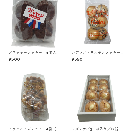
ブラッキークッキー 4個入り
レデンプトリスチンクッキー
／シトー会 西宮トラピスチ
ズ（チョコ、ミルク）／鎌倉
¥500
¥550
ヌ修道院
レデンプトリスチン修道院
トラピストガレット 4袋（8
マダレナ8個 箱入り／函館ト