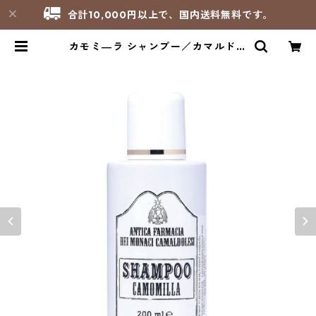
合計10,000円以上で、国内送料無料です。
カモミ―ラ シャンプー／カマルドリ
修道院（イタリア） | サンパオリー
ノ - 修道院製品のお店