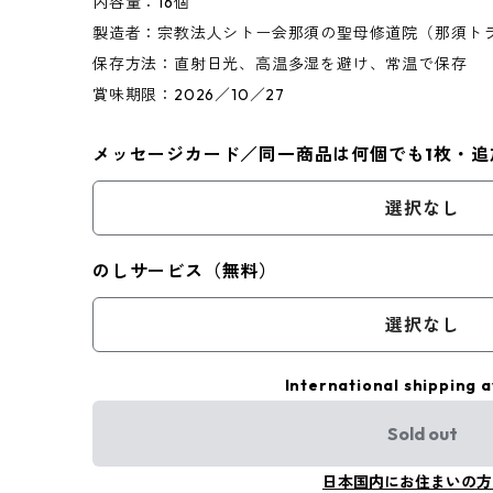
内容量：16個
製造者：宗教法人シトー会那須の聖母修道院（那須ト
保存方法：直射日光、高温多湿を避け、常温で保存
賞味期限：2026／10／27
メッセージカード／同一商品は何個でも1枚・追
選択なし
のしサービス（無料）
選択なし
International shipping a
Sold out
日本国内にお住まいの方