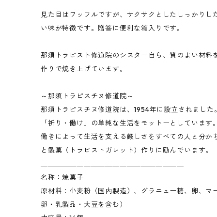
見た目はワッフルですが、サクサクとしたしっかりし
い味が特徴です。贈答に便利な箱入りです。
那須トラピスト修道院のシスター自ら、質のよい材料
作りで焼き上げています。
～那須トラピスチヌ修道院～
那須トラピスチヌ修道院は、1954年に設立されまし
「祈り・働け」の単純な生活をモットーとしています
働きによって生活を支える厳しさをすべての人と分か
と製菓（トラピストガレット）作りに励んでいます。
＿＿＿＿＿＿＿＿＿＿＿＿＿＿＿＿＿＿＿＿
名称：焼菓子
原材料：小麦粉（国内製造）、グラニュー糖、卵、マ
卵・乳製品・大豆を含む）