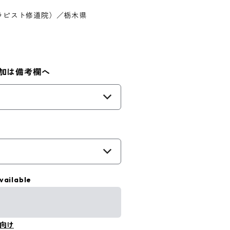
ラピスト修道院）／栃木県
加は備考欄へ
vailable
向け