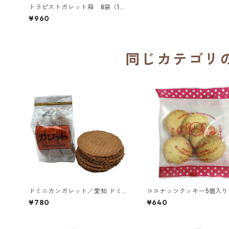
トラピストガレット箱 8袋（16
個）入り／シトー会 那須トラピ
¥960
スチヌ修道院
同じカテゴリ
ドミニカンガレット／愛知 ドミ
ココナッツクッキー5個入り
ニコ会 聖ヨゼフ修道院
館トラピスチヌ修道院 天使
¥780
¥640