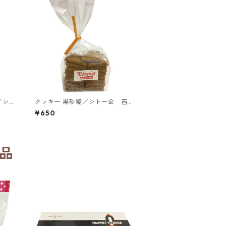
／シト
クッキー 黒砂糖／シトー会 西
ラピス
宮トラピスチヌ修道院
¥650
品