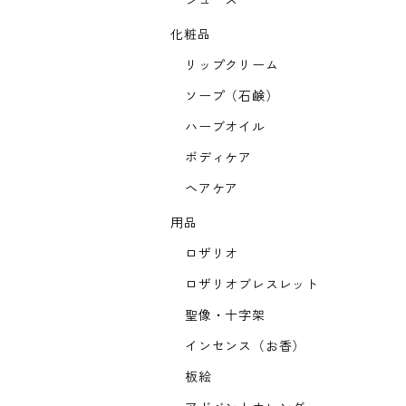
ジュース
化粧品
リップクリーム
ソープ（石鹸）
ハーブオイル
ボディケア
ヘアケア
用品
ロザリオ
ロザリオブレスレット
聖像・十字架
インセンス（お香）
板絵