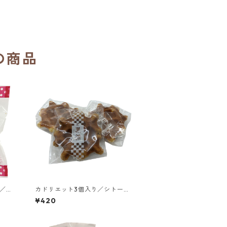
の商品
／函
カドリエット3個入り／シトー
園
会 安心院（あじむ）トラピスチ
¥420
ヌ修道院