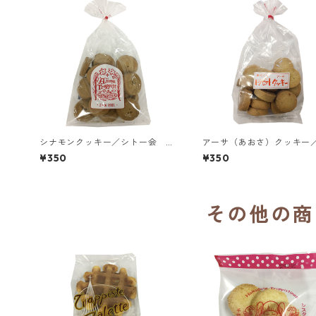
シナモンクッキー／シトー会 安
アーサ（あおさ）クッキー
心院（あじむ）トラピスチヌ修道
ー会 安心院（あじむ）ト
¥350
¥350
院
チヌ修道院
その他の商