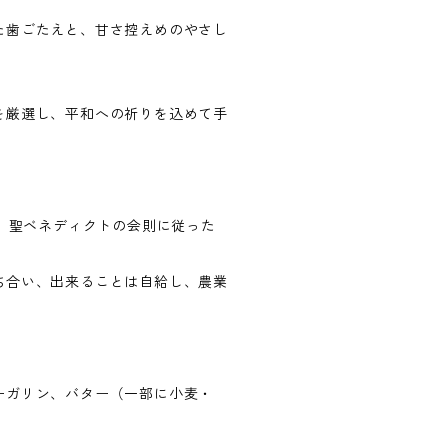
た歯ごたえと、甘さ控えめのやさし
を厳選し、平和への祈りを込めて手
た。聖ベネディクトの会則に従った
。
ち合い、出来ることは自給し、農業
ーガリン、バター（一部に小麦・