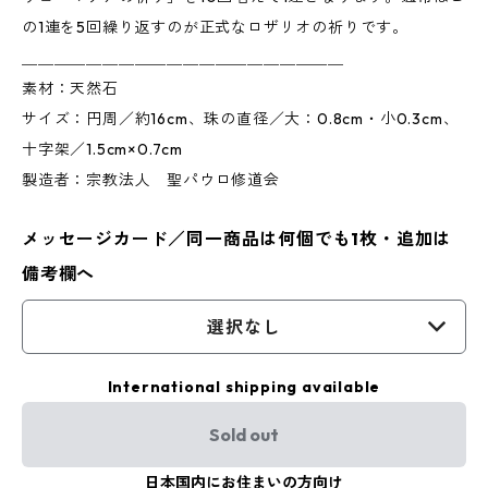
の1連を5回繰り返すのが正式なロザリオの祈りです。
＿＿＿＿＿＿＿＿＿＿＿＿＿＿＿＿＿＿＿＿
素材：天然石
サイズ：円周／約16cm、珠の直径／大：0.8cm・小0.3cm、
十字架／1.5cm×0.7cm
製造者：宗教法人 聖パウロ修道会
メッセージカード／同一商品は何個でも1枚・追加は
備考欄へ
選択なし
International shipping available
Sold out
日本国内にお住まいの方向け