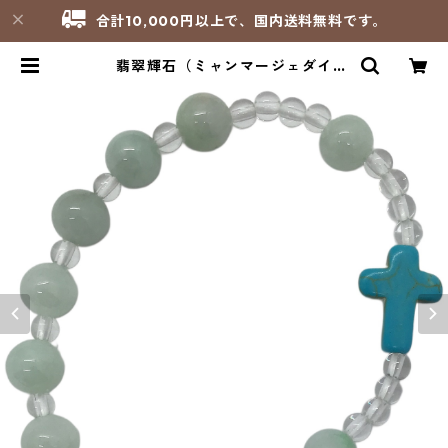
合計10,000円以上で、国内送料無料です。
翡翠輝石（ミャンマージェダイ
ド）、ロッククリスタル、練ターコ
イズ 16cm 手編みロザリオブレス
レット／聖パウロ修道会 | サンパオ
リーノ - 修道院製品のお店