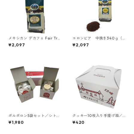
メキシカン デカフェ Fair Tra
コロンビア 中挽き340ｇ（M
de 豆340ｇ（Mystic Monk C
ystic Monk Coffee）／アメ
¥2,097
¥2,097
offee）／アメリカ カルメル
リカ カルメル会 カルメル山
会 カルメル山の聖母修道院
の聖母修道院
ポルボロン5袋セット／シトー
クッキー10枚入り手提げ箱／
会 安心院（あじむ）トラピ
伊万里トラピスチヌ修道院
¥1,980
¥420
スト修道院