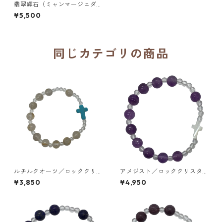
翡翠輝石（ミャンマージェダ
イド）、ロッククリスタル、
¥5,500
練ターコイズ 16cm 手編みロ
ザリオブレスレット／聖パウ
ロ修道会
同じカテゴリの商品
ルチルクオーツ／ロッククリ
アメジスト／ロッククリスタ
スタル／練ターコイズ 16cm
ル／マザーパール 16cm 手編
¥3,850
¥4,950
手編みロザリオブレスレット
みロザリオブレスレット／聖
／聖パウロ修道会
パウロ修道会