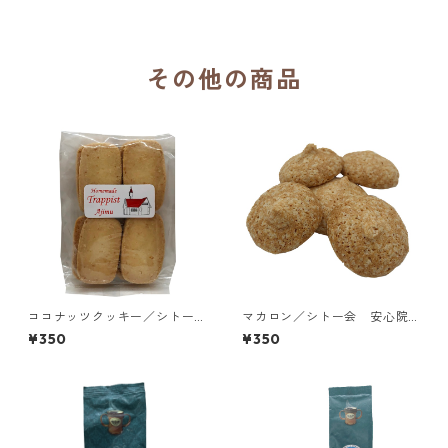
聖パウロ修道会
その他の商品
ココナッツクッキー／シトー
マカロン／シトー会 安心院
会 安心院（あじむ）トラピ
（あじむ）トラピスチヌ修道
¥350
¥350
スチヌ修道院
院