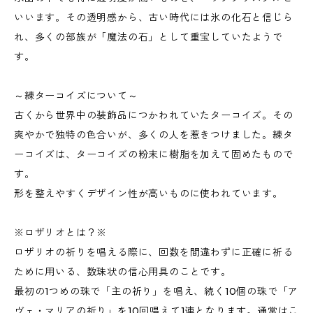
いいます。その透明感から、古い時代には氷の化石と信じら
れ、多くの部族が「魔法の石」として重宝していたようで
す。
～練ターコイズについて～
古くから世界中の装飾品につかわれていたターコイズ。その
爽やかで独特の色合いが、多くの人を惹きつけました。練タ
ーコイズは、ターコイズの粉末に樹脂を加えて固めたもので
す。
形を整えやすくデザイン性が高いものに使われています。
※ロザリオとは？※
ロザリオの祈りを唱える際に、回数を間違わずに正確に祈る
ために用いる、数珠状の信心用具のことです。
最初の1つめの珠で「主の祈り」を唱え、続く10個の珠で「ア
ヴェ・マリアの祈り」を10回唱えて1連となります。通常はこ