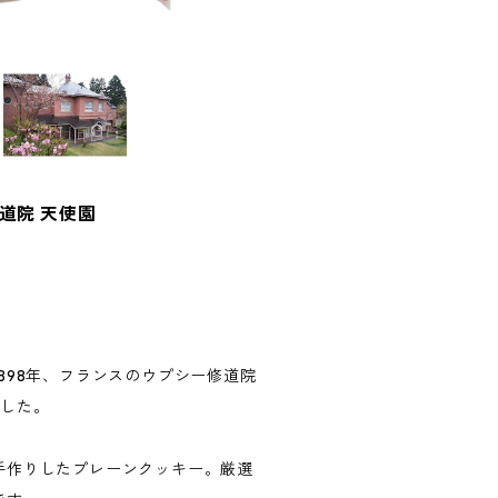
修道院 天使園
898年、フランスのウプシー修道院
ました。
手作りしたプレーンクッキー。厳選