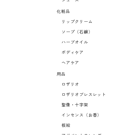
ジュース
化粧品
リップクリーム
ソープ（石鹸）
ハーブオイル
ボディケア
ヘアケア
用品
ロザリオ
ロザリオブレスレット
聖像・十字架
インセンス（お香）
板絵