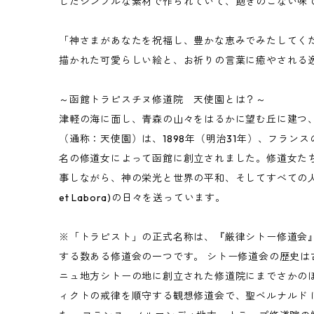
したシンプルな素材で作られていて、飽きのこない味
「神さまがあなたを祝福し、豊かな恵みでみたしてく
描かれた可愛らしい絵と、お祈りの言葉に癒やされる
～函館トラピスチヌ修道院 天使園とは？～
津軽の海に面し、青森の山々をはるかに望む丘に建つ
（通称：天使園）は、1898年（明治31年）、フラン
名の修道女によって函館に創立されました。修道女た
事しながら、神の栄光と世界の平和、そしてすべての人の
et Labora)の日々を送っています。
※「トラピスト」の正式名称は、『厳律シトー修道会』
する数ある修道会の一つです。 シトー修道会の歴史は古
ニュ地方シトーの地に創立された修道院にまでさかのぼ
ィクトの戒律を順守する観想修道会で、聖ベルナルド 