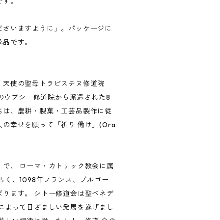
です。
ださいますように」。パッケージに
逸品です。
、天使の聖母トラピスチヌ修道院
スのウプシー修道院から派遣された8
ちは、農耕・製菓・工芸品製作に従
幸せを願って「祈り 働け」(Ora
で、 ローマ・カトリック教会に属
く、1098年フランス、ブルゴー
ります。 シトー修道会は聖ベネデ
によって目ざましい発展を遂げまし