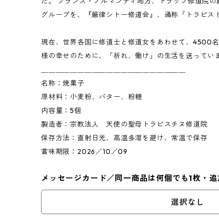
た。 フランス・ノルマンディ地方、トラップ修道院の
グループを、『厳律シトー修道会』、通称「トラピス
現在、世界各国に修道士と修道女をあわせて、4500
様の幸せのために、「祈れ、働け」の生活を送ってい
＿＿＿＿＿＿＿＿＿＿＿＿＿＿＿＿＿＿＿＿
名称：焼菓子
原材料：小麦粉、バター、粉糖
内容量：5個
製造者：宗教法人 天使の聖母トラピスチヌ修道院
保存方法：直射日光、高温多湿を避け、常温で保存
賞味期限：2026／10／09
メッセージカード／同一商品は何個でも1枚・追
選択なし