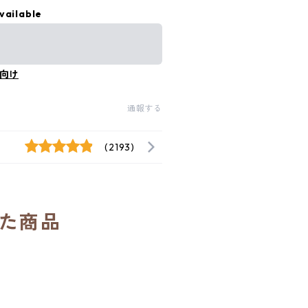
vailable
向け
通報する
(2193)
た商品