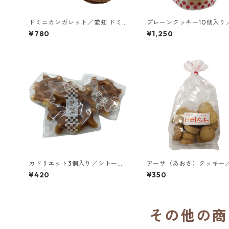
ドミニカンガレット／愛知 ドミ
プレーンクッキー10個入り
ニコ会 聖ヨゼフ修道院
トラピスチヌ修道院 天使
¥780
¥1,250
カドリエット3個入り／シトー
アーサ（あおさ）クッキー
会 安心院（あじむ）トラピスチ
ー会 安心院（あじむ）ト
¥420
¥350
ヌ修道院
チヌ修道院
その他の商