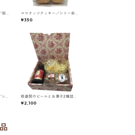
／函館
ココナッツクッキー／シトー会
園
安心院（あじむ）トラピスチヌ修
¥350
道院
／シト
修道院のビールとお菓子2種詰め
ラピス
合わせセット／シメイレッド、ク
¥2,100
ッキーミックス、ガレット3個入
り
品