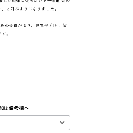
厳しい規律に従ったシトー修道 会の
ト」と呼ぶようになりました。
名程の会員がおり、世界平 和と、皆
ます。
加は備考欄へ