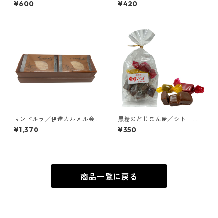
ルメル会修道院
伊万里トラピスチヌ修道院
¥600
¥420
マンドルラ／伊達カルメル会
黒糖のどじまん飴／シトー
修道院
会 安心院（あじむ）トラピ
¥1,370
¥350
スチヌ修道院
商品一覧に戻る