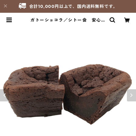
合計10,000円以上で、国内送料無料です。
ガトーショコラ／シトー会 安心院
（あじむ）トラピスチヌ修道院 | サ
ンパオリーノ - 修道院製品のお店