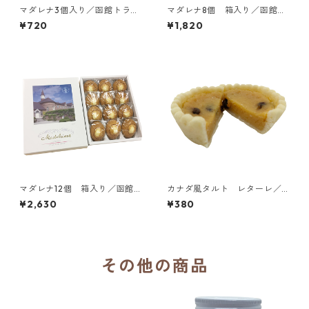
マダレナ3個入り／函館トラピ
マダレナ8個 箱入り／函館ト
スチヌ修道院 天使園
ラピスチヌ修道院 天使園
¥720
¥1,820
マダレナ12個 箱入り／函館
カナダ風タルト レターレ／
トラピスチヌ修道院 天使園
聖血礼拝修道会 聖ヨゼフ修
¥2,630
¥380
道院
その他の商品