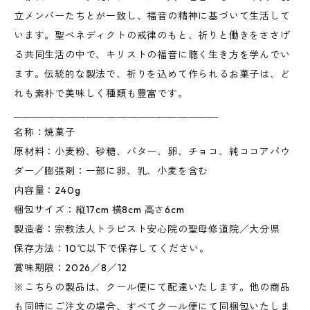
立メンバーたちとが一致し、福音の精神に基づいて生活して
います。聖べネディクトの戒律のもと、祈りと働きをささげ
る共同生活の中で、キリストの福音に聴く生き方を学んでい
ます。伝統的な製法で、祈りを込めて作られるお菓子は、ど
れも素朴で美味しく種類も豊富です。
＿＿＿＿＿＿＿＿＿＿＿＿＿＿＿＿＿＿＿＿
名称：焼菓子
原材料：小麦粉、砂糖、バター、卵、チョコ、純ココアパウ
ダー／膨張剤：一部に卵、乳、小麦を含む
内容量：240g
梱包サイズ：縦17cm 横8cm 高さ6cm
製造者：宗教法人トラピスト安心院の聖母修道院／大分県
保存方法：10℃以下で保存してください。
賞味期限：2026／8／12
※こちらの製品は、クール便にて配達いたします。他の商品
も同時にご注文の場合、すべてクール便にて同梱包いたしま