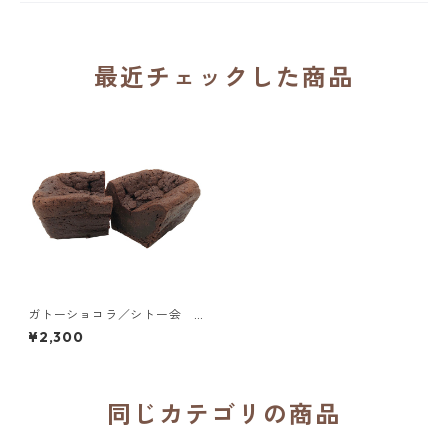
最近チェックした商品
ガトーショコラ／シトー会
安心院（あじむ）トラピスチ
¥2,300
ヌ修道院
同じカテゴリの商品