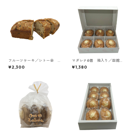
フルーツケーキ／シトー会
マダレナ6個 箱入り／函館ト
安心院（あじむ）トラピスチ
ラピスチヌ修道院 天使園
¥2,300
¥1,380
ヌ修道院