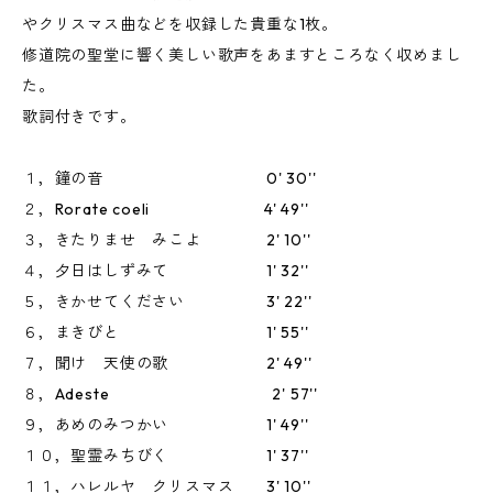
やクリスマス曲などを収録した貴重な1枚。
修道院の聖堂に響く美しい歌声をあますところなく収めまし
た。
歌詞付きです。
１，鐘の音 0' 30''
２，Rorate coeli 4' 49''
３，きたりませ みこよ 2' 10''
４，夕日はしずみて 1' 32''
５，きかせてください 3' 22''
６，まきびと 1' 55''
７，聞け 天使の歌 2' 49''
８，Adeste 2' 57''
９，あめのみつかい 1' 49''
１０，聖霊みちびく 1' 37''
１１，ハレルヤ クリスマス 3' 10''