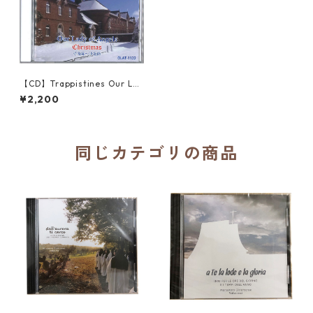
【CD】Trappistines Our Lad
y of Angels Christmas 待降
¥2,200
節～降誕節／函館トラピスチ
ヌ修道院 天使園
同じカテゴリの商品