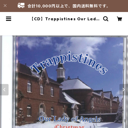
合計10,000円以上で、国内送料無料です。
【CD】Trappistines Our Lady
of Angels Christmas 待降節～降
誕節／函館トラピスチヌ修道院 天使
園 | サンパオリーノ - 修道院製品
のお店