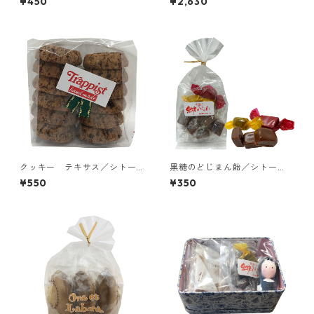
¥450
¥2,630
クッキー テキサス／シトー
黒糖のどじまん飴／シトー
会 西宮トラピスチヌ修道院
会 安心院（あじむ）トラピ
¥550
¥350
スチヌ修道院