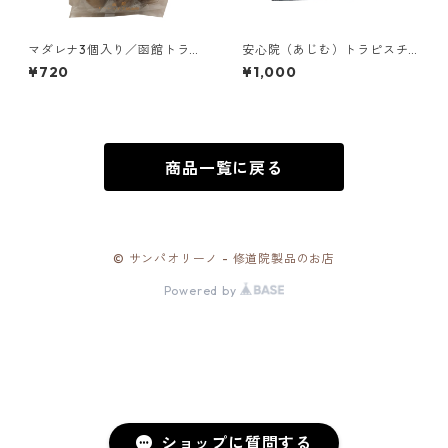
マダレナ3個入り／函館トラピ
安心院（あじむ）トラピスチ
スチヌ修道院 天使園
ヌ修道院のお菓子詰め合わせ2
¥720
¥1,000
種+シスター人形（LIG-CAN
1）／黒糖のどじまん、黒糖ク
ッキー
商品一覧に戻る
© サンパオリーノ - 修道院製品のお店
Powered by
ショップに質問する