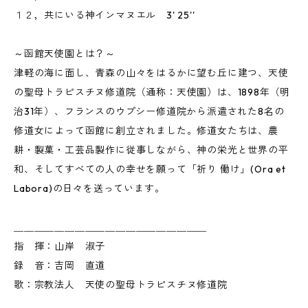
１２，共にいる神インマヌエル 3' 25''
～函館天使園とは？～
津軽の海に面し、青森の山々をはるかに望む丘に建つ、天使
の聖母トラピスチヌ修道院（通称：天使園）は、1898年（明
治31年）、フランスのウプシー修道院から派遣された8名の
修道女によって函館に創立されました。修道女たちは、農
耕・製菓・工芸品製作に従事しながら、神の栄光と世界の平
和、そしてすべての人の幸せを願って「祈り 働け」(Ora et
Labora)の日々を送っています。
＿＿＿＿＿＿＿＿＿＿＿＿＿＿＿＿＿＿＿
指 揮：山岸 淑子
録 音：吉岡 直道
歌：宗教法人 天使の聖母トラピスチヌ修道院