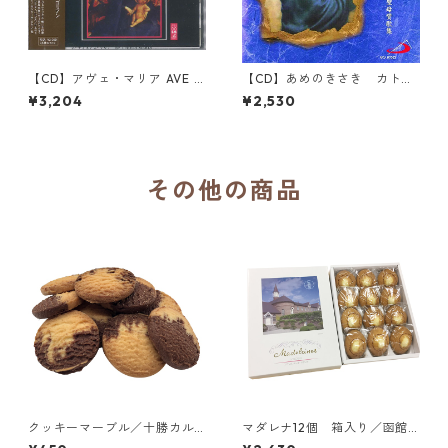
【CD】アヴェ・マリア AVE M
【CD】あめのきさき カトリ
ARIA ― 聖母マリアのグレゴ
ック聖歌・聖母賛歌集／イエ
¥3,204
¥2,530
リアン ー／シュヴィリーの聖
スのカリタス修道女会（合
霊会修学院聖歌隊
唱）
その他の商品
クッキーマーブル／十勝カル
マダレナ12個 箱入り／函館
メル会修道院
トラピスチヌ修道院 天使園