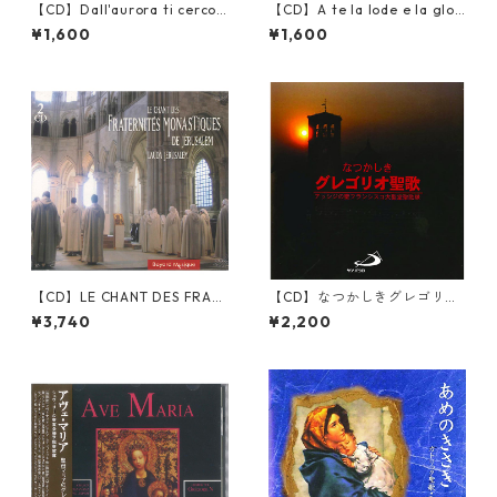
【CD】Dall'aurora ti cerco
【CD】A te la lode e la glori
夜明けに私はあなたを探し求
a あなたに賛美と栄光／厳律シ
¥1,600
¥1,600
める／厳律シトー会ヴァルセ
トー会ヴァルセレーナの聖母
レーナの聖母トラピスチヌ修
トラピスチヌ修道院（Monast
道院（Monastero Cistercen
ero Cistercense di Nostra Si
se di Nostra Signora di Vals
gnora di Valserena）
erena）
【CD】LE CHANT DES FRATE
【CD】なつかしきグレゴリオ
RNITES MONASTIQUES DE J
聖歌／アッシジの聖フランシ
¥3,740
¥2,200
ERUSALEM
スコ大聖堂聖歌隊