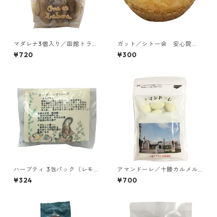
マダレナ3個入り／函館トラピ
ガット／シトー会 安心院
スチヌ修道院 天使園
（あじむ）トラピスチヌ修道
¥720
¥300
院
ハーブティ 3包パック（レモン
アマンドーレ／十勝カルメル
バーベナ、ローズマリー、リ
会修道院
¥324
¥700
ンデンフラワー）3包パック／
福岡カルメル会修道院