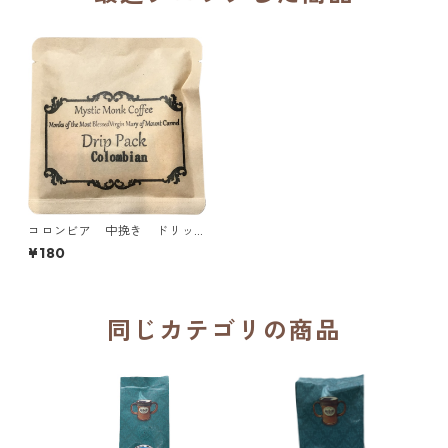
コロンビア 中挽き ドリッ
プパック12ｇ（Mystic Monk
¥180
Coffee）／アメリカ カルメル
会 カルメル山の聖母修道院
同じカテゴリの商品