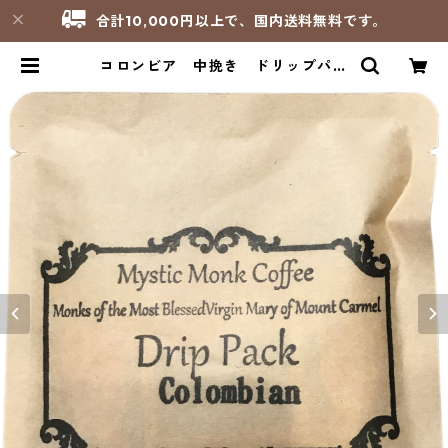
合計10,000円以上で、国内送料無料です。
コロンビア 中挽き ドリップパッ
ク12ｇ（Mystic Monk Coffee）
／アメリカ カルメル会 カルメル山
の聖母修道院 | サンパオリーノ - 修
道院製品のお店