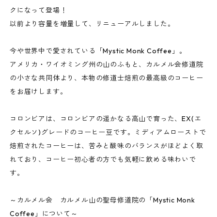
クになって登場！
以前より容量を増量して、リニューアルしました。
今や世界中で愛されている「Mystic Monk Coffee」。
アメリカ・ワイオミング州の山のふもと、カルメル会修道院
の小さな共同体より、本物の修道士焙煎の最高級のコーヒー
をお届けします。
コロンビアは、コロンビアの遥かなる高山で育った、EX(エ
クセルソ)グレードのコーヒー豆です。ミディアムローストで
焙煎されたコーヒーは、苦みと酸味のバランスがほどよく取
れており、コーヒー初心者の方でも気軽に飲める味わいで
す。
～カルメル会 カルメル山の聖母修道院の「Mystic Monk
Coffee」について～