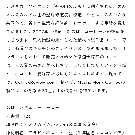
アメリカ・ワイオミング州の山のふもとに創立された、カル
メル会カルメル山の聖母修道院。修道士たちは、この小さな
共同体で、祈りの生活を経済的にもサポートする手段を探し
ていました。2007年、修道士たちは、コーヒー豆の焙煎を
はじめます。思考錯誤の末作られた最初の試作品コーヒー豆
は、修道院のキッチンのフライパンの上で産まれました。オ
ンラインをとおして販売され始めた修道士焙煎のコーヒー
は、その質の高さと美味しさで、じわりじわりとファンを増
やし、コーヒー愛好家たちにも好まれはじめます。現在で
は、CoffeeReview.comにおいて、Mystic Monk Coffeeの
製品は、のきなみ90点以上の高評価を得ています。
＿＿＿＿＿＿＿＿＿＿＿＿＿＿＿＿＿＿＿＿
名称：レギュラーコーヒー
内容量：12g
原産国：アメリカ（カルメル山の聖母修道院）
原材料名：アラビカ種コーヒー豆（生産国名：コロンビア）