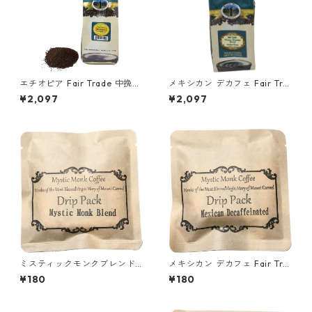
エチオピア Fair Trade 中挽き
メキシカン デカフェ Fair Tra
340ｇ（Mystic Monk Coffe
de 中挽き340ｇ（Mystic Mo
¥2,097
¥2,097
e）／アメリカ カルメル会 カ
nk Coffee）／アメリカ カル
ルメル山の聖母修道院
メル会 カルメル山の聖母修
道院
ミスティックモンクブレンド
メキシカン デカフェ Fair Tra
中挽き ドリップパック12ｇ
de ドリップパック12g（Mysti
¥180
¥180
（Mystic Monk Coffee）／ア
c Monk Coffee）／アメリカ
メリカ カルメル会 カルメル
カルメル会 カルメル山の聖
山の聖母修道院
母修道院