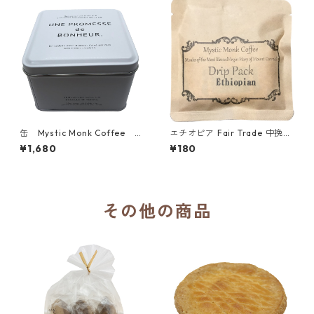
缶 Mystic Monk Coffee 4
エチオピア Fair Trade 中挽き
種 中挽き ドリップパック12ｇ
ドリップパック12ｇ（Mystic
¥1,680
¥180
×8パック／アメリカ カルメル
Monk Coffee）／アメリカ カ
会 カルメル山の聖母修道院
ルメル会 カルメル山の聖母
修道院
その他の商品