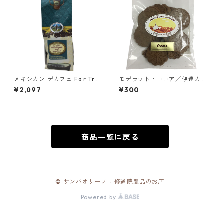
メキシカン デカフェ Fair Tra
モデラット・ココア／伊達カ
de 豆340ｇ（Mystic Monk C
ルメル会修道院
¥2,097
¥300
offee）／アメリカ カルメル
会 カルメル山の聖母修道院
商品一覧に戻る
© サンパオリーノ - 修道院製品のお店
Powered by