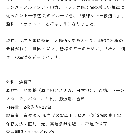
ランス・ノルマンディ地方、トラップ修道院の厳しい規律に
従ったシトー修道 会のグループを、『厳律シトー修道会』、
通称「トラピスト」と呼ぶようになりました。
現在、世界各国に修道士と修道女をあわせて、4500名程の
会員がおり、世界平 和と、皆様の幸せのために、「祈れ、働
け」の生活を送っています。
＿＿＿＿＿＿＿＿＿＿＿＿＿＿＿＿＿＿＿＿
名称：焼菓子
原材料：小麦粉（原産地アメリカ、日本他）、砂糖、コーン
スターチ、バター、牛乳、膨張剤、香料
内容量：2枚入り×27包
製造者：宗教法人 お告げの聖母トラピスト修道院製菓工場
保存方法：直射日光、高温多湿を避け、常温で保存
賞味期限：2026／12／9