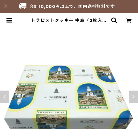
合計10,000円以上で、国内送料無料です。
トラピストクッキー 中箱（2枚入り
×27包）【鶏卵不使用】／大分トラ
ピスト修道院 | サンパオリーノ - 修
道院製品のお店