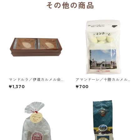
その他の商品
マンドルラ／伊達カルメル会
アマンドーレ／十勝カルメル
修道院
会修道院
¥1,370
¥700