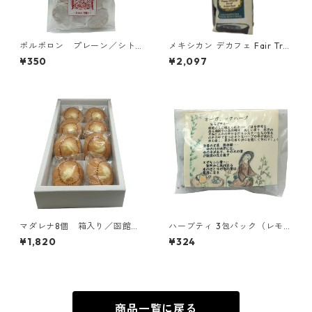
ポルボロン プレーン／シト
メキシカン デカフェ Fair Tra
ー会 安心院（あじむ）トラ
de 豆340ｇ（Mystic Monk C
¥350
¥2,097
ピスチヌ修道院
offee）／アメリカ カルメル
会 カルメル山の聖母修道院
マダレナ8個 箱入り／函館ト
ハーブティ 3包パック（レモン
ラピスチヌ修道院 天使園
バーベナ、ローズマリー、リ
¥1,820
¥324
ンデンフラワー）3包パック／
福岡カルメル会修道院
商品一覧に戻る