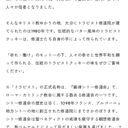
人々が信者となりました。
そんなキリスト教ゆかりの地、大分にトラピスト修道院が建
てられたのは1980年です。伝統的なバター風味のトラピスト
クッキーは、修道士たち自身の手によって作られています。
「祈れ・働け」のモットーの下、人々の幸せと世界平和を願
って作られる、伝統のトラピストクッキーの味をぜひご賞味
ください。
※「トラピスト」の正式名称は、『厳律シトー修道会』で、
ローマ・カトリック教会に属する数ある修道会の一つです。
シトー修道会の歴史は古く、1098年フランス、ブルゴーニュ
地方シトーの地に創立された修道院にまでさかのぼります。
シトー修道会は聖ベネディクトの戒律を順守する観想修道会
で、聖ベルナルド によって目ざましい発展を遂げました。 フ