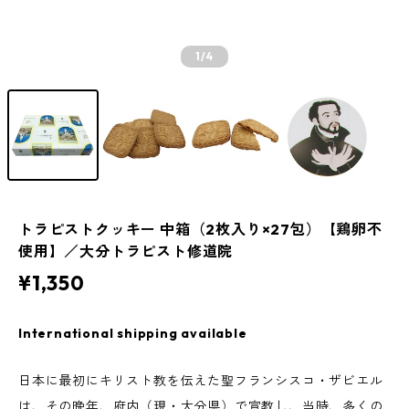
1
/4
トラピストクッキー 中箱（2枚入り×27包）【鶏卵不
使用】／大分トラピスト修道院
¥1,350
International shipping available
日本に最初にキリスト教を伝えた聖フランシスコ・ザビエル
は、その晩年、府内（現・大分県）で宣教し、当時、多くの