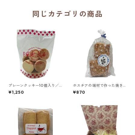
同じカテゴリの商品
プレーンクッキー10個入り／
ホスチアの端材で作った焼き
函館トラピスチヌ修道院 天使
菓子／愛知 ドミニコ会 聖ヨゼ
¥1,250
¥870
園
フ修道院