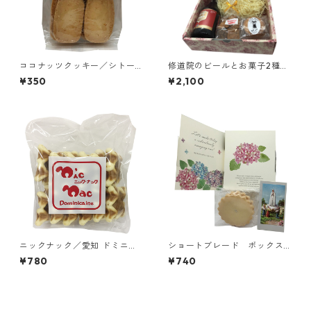
ココナッツクッキー／シトー
修道院のビールとお菓子2種詰
会 安心院（あじむ）トラピ
め合わせセット／シメイレッ
¥350
¥2,100
スチヌ修道院
ド、クッキーミックス、ガレ
ット3個入り
ニックナック／愛知 ドミニコ
ショートブレード ボックス
会 聖ヨゼフ修道院
（紫陽花）／聖血礼拝修道
¥780
¥740
会 聖ヨゼフ修道院