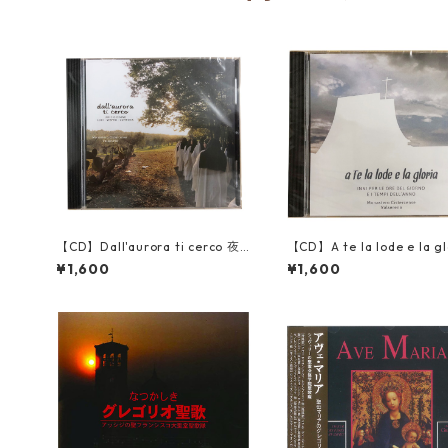
【CD】Dall'aurora ti cerco 夜
【CD】A te la lode e la gl
明けに私はあなたを探し求める／
あなたに賛美と栄光／厳律
¥1,600
¥1,600
厳律シトー会ヴァルセレーナの聖
会ヴァルセレーナの聖母ト
母トラピスチヌ修道院（Monast
チヌ修道院（Monastero Cis
ero Cistercense di Nostra Sign
ense di Nostra Signora di
ora di Valserena）
erena）