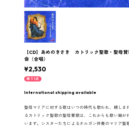
【CD】あめのきさき カトリック聖歌・聖母
会（合唱）
¥2,530
残り1点
International shipping available
聖母マリアに対する歌はいつの時代も歌われ、親しま
るカトリック聖歌の聖母賛歌は、これからも歌い継が
います。シスターたちによるオルガン伴奏のマリア聖