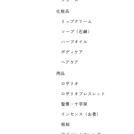
ジュース
化粧品
リップクリーム
ソープ（石鹸）
ハーブオイル
ボディケア
ヘアケア
用品
ロザリオ
ロザリオブレスレット
聖像・十字架
インセンス（お香）
板絵