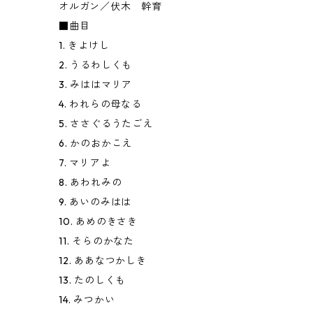
オルガン／伏木 幹育
■曲目
1. きよけし
2. うるわしくも
3. みははマリア
4. われらの母なる
5. ささぐるうたごえ
6. かのおかこえ
7. マリアよ
8. あわれみの
9. あいのみはは
10. あめのきさき
11. そらのかなた
12. ああなつかしき
13. たのしくも
14. みつかい