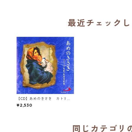
最近チェックし
【CD】あめのきさき カトリッ
ク聖歌・聖母賛歌集／イエスのカ
¥2,530
リタス修道女会（合唱）
同じカテゴリ