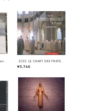
oria
【CD】LE CHANT DES FRATER
シトー
NITES MONASTIQUES DE JERU
¥3,740
ラピス
SALEM
terc
 Vals