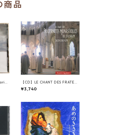
の商品
oria
【CD】LE CHANT DES FRATER
シトー
NITES MONASTIQUES DE JERU
¥3,740
ラピス
SALEM
terc
 Vals