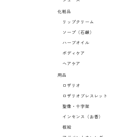
ジュース
化粧品
リップクリーム
ソープ（石鹸）
ハーブオイル
ボディケア
ヘアケア
用品
ロザリオ
ロザリオブレスレット
聖像・十字架
インセンス（お香）
板絵