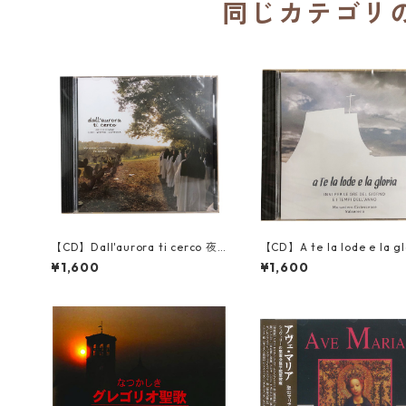
同じカテゴリ
【CD】Dall'aurora ti cerco 夜
【CD】A te la lode e la gl
明けに私はあなたを探し求める／
あなたに賛美と栄光／厳律
¥1,600
¥1,600
厳律シトー会ヴァルセレーナの聖
会ヴァルセレーナの聖母ト
母トラピスチヌ修道院（Monast
チヌ修道院（Monastero Cis
ero Cistercense di Nostra Sign
ense di Nostra Signora di
ora di Valserena）
erena）