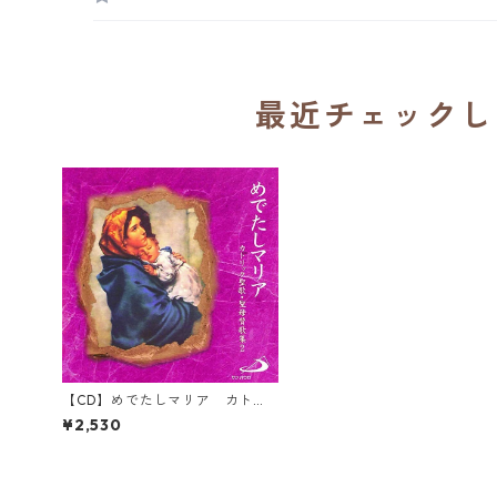
最近チェックし
【CD】めでたしマリア カトリ
ック聖歌・聖母賛歌集２／イエス
¥2,530
のカリタス修道女会（合唱）