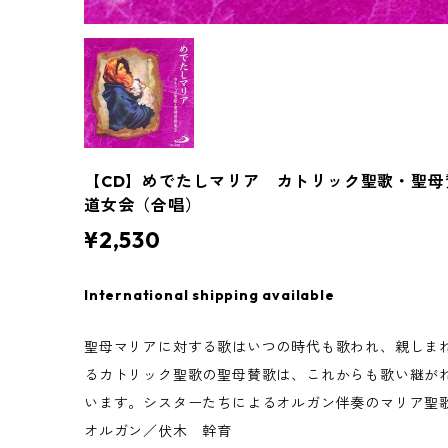
【CD】めでたしマリア カトリック聖歌・聖
道女会（合唱）
¥2,530
International shipping available
聖母マリアに対する歌はいつの時代も歌われ、親しま
るカトリック聖歌の聖母賛歌は、これからも歌い継が
います。シスターたちによるオルガン伴奏のマリア聖
オルガン／伏木 幹育