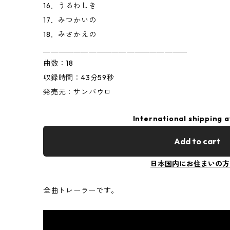
16．うるわしき
17．みつかいの
18．みさかえの
＿＿＿＿＿＿＿＿＿＿＿＿＿＿＿＿＿＿＿
曲数：18
収録時間：43分59秒
発売元：サンパウロ
International shipping a
Add to cart
日本国内にお住まいの方
全曲トレーラーです。