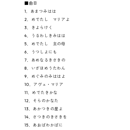
■曲目
1．あまつみはは
2．めでたし マリアよ
3．きよらけく
4．うるわしきみはは
5．めでたし 主の母
6．うつしよにも
7．あめなるきさきの
8．いざほめうたわん
9．めぐみのみははよ
10．アヴェ・マリア
11．めでたきかな
12．そらのかなた
13．あかつきの星よ
14．さつきのきさきを
15．あおばわかばに