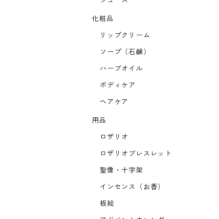
ジュース
化粧品
リップクリーム
ソープ（石鹸）
ハーブオイル
ボディケア
ヘアケア
用品
ロザリオ
ロザリオブレスレット
聖像・十字架
インセンス（お香）
板絵