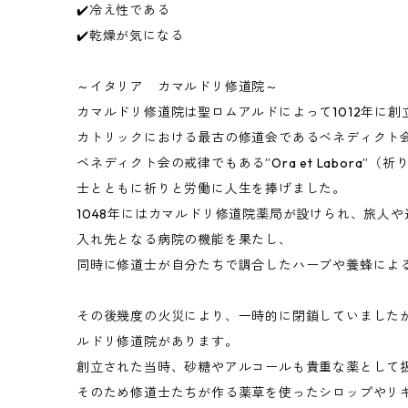
✔️冷え性である
✔️乾燥が気になる
～イタリア カマルドリ修道院～
カマルドリ修道院は聖ロムアルドによって1012年に創
カトリックにおける最古の修道会であるベネディクト
ベネディクト会の戒律でもある”Ora et Labora”
士とともに祈りと労働に人生を捧げました。
1048年にはカマルドリ修道院薬局が設けられ、旅人
入れ先となる病院の機能を果たし、
同時に修道士が自分たちで調合したハーブや養蜂によ
その後幾度の火災により、一時的に閉鎖していましたが
ルドリ修道院があります。
創立された当時、砂糖やアルコールも貴重な薬として
そのため修道士たちが作る薬草を使ったシロップやリ