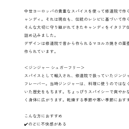
中世ヨーロッパの貴重なスパイスを使って修道院で作
ャンディ。それは現在も、伝統のレシピに基づいて作
そんな大切に守り継がれてきたキャンディをイタリア
詰め込みました。
デザインは修道院で昔から作られるマヨルカ焼きの薬
作られています。
＜ジンジャー シュガーフリー＞
スパイスとして輸入され、修道院で扱っていたジンジ
フレーバー。当時ジンジャーは、料理に使うのではな
いた歴史をもちます。ちょっぴりスパイシーで爽やか
く身体に広がります。乾燥する季節や寒い季節におす
こんな方におすすめ
✔️のどに不快感がある