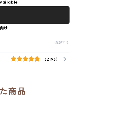
vailable
向け
通報する
(2193)
た商品