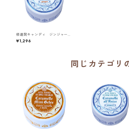
修道院キャンディ ジンジャー
※シュガーフリー／カマルドリ修
¥1,296
道院（イタリア）
同じカテゴリ