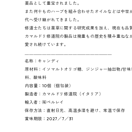
薬品として重宝されました。
また何十ものハーブを組み合わせたオイルなどは中世
代へ受け継がれてきました。
修道士たちは薬草に関する研究成果を加え、現在も品
カマルドリ修道院の製品は幾重もの歴史を積み重ねな
愛され続けています。
＿＿＿＿＿＿＿＿＿＿＿＿＿＿＿＿＿＿＿＿
名称：キャンディ
原材料：イソマルトオリゴ糖、ジンジャー抽出物/甘味
料、酸味料
内容量：10個（個包装）
製造者：カマルドリ修道院（イタリア）
輸入者：㈲ペルレイ
保存方法：直射日光、高温多湿を避け、常温で保存
賞味期限：2027／7／31