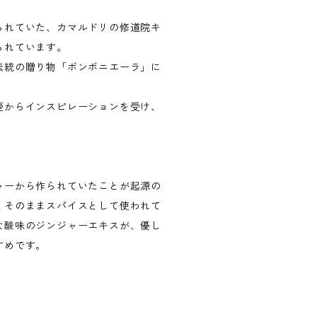
られていた、カマルドリの修道院キ
られています。
伝統の贈り物「ボンボニエーラ」に
壺からインスピレーションを受け、
ャーから作られていたことが起源の
くそのままスパイスとして使われて
な酸味のジンジャーエキスが、優し
すめです。