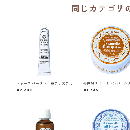
同じカテゴリ
トゥース ペースト ※フッ素フ
修道院グミ オレンジ・シ
リー／カマルドリ修道院（イタリ
＆ハニー／カマルドリ修道
¥2,200
¥1,296
ア）
タリア）