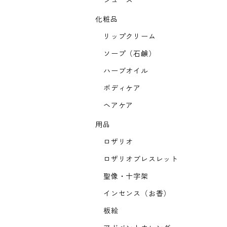
ジュース
化粧品
リップクリーム
ソープ（石鹸）
ハーブオイル
ボディケア
ヘアケア
用品
ロザリオ
ロザリオブレスレット
聖像・十字架
インセンス（お香）
板絵