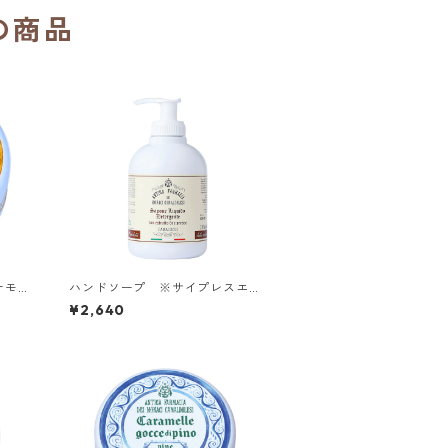
の商品
ナモン
ハンドソープ ※サイプレスエキ
院（イ
ス配合／カマルドリ修道院（イタ
¥2,640
リア）