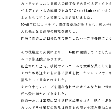
カトリックにおける最古の修道会であるベネディクト
ベネディクト会の戒律でもある”Ora et Labora”
士とともに祈りと労働に人生を捧げました。
1048年にはカマルドリ修道院薬局が設けられ、旅人
入れ先となる病院の機能を果たし、
同時に修道士が自分たちで調合したハーブや養蜂によ
その後幾度の火災により、一時的に閉鎖していましたが
ルドリ修道院があります。
創立された当時、砂糖やアルコールも貴重な薬として
そのため修道士たちが作る薬草を使ったシロップやリ
薬品として重宝されました。
また何十ものハーブを組み合わせたオイルなどは中世
代へ受け継がれてきました。
修道士たちは薬草に関する研究成果を加え、現在も品
カマルドリ修道院の製品は幾重もの歴史を積み重ねな