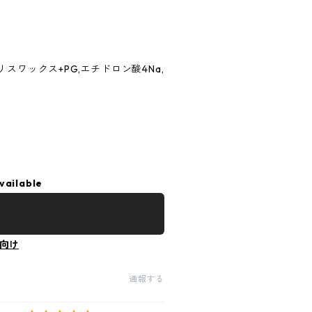
リスワックス+PG,エチドロン酸4Na,
vailable
向け
通報する