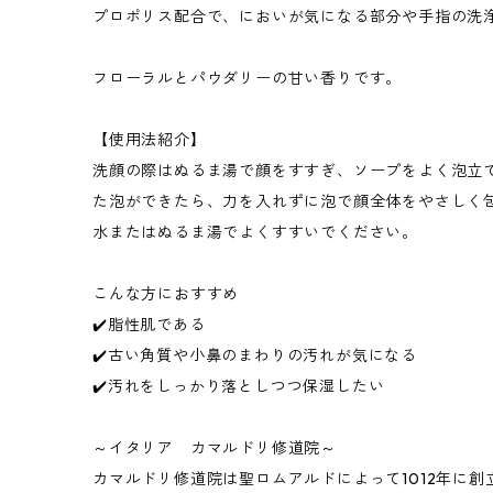
プロポリス配合で、においが気になる部分や手指の洗
フローラルとパウダリーの甘い香りです。
【使用法紹介】
洗顔の際はぬるま湯で顔をすすぎ、ソープをよく泡立
た泡ができたら、力を入れずに泡で顔全体をやさしく
水またはぬるま湯でよくすすいでください。
こんな方におすすめ
✔️脂性肌である
✔️古い角質や小鼻のまわりの汚れが気になる
✔️汚れをしっかり落としつつ保湿したい
～イタリア カマルドリ修道院～
カマルドリ修道院は聖ロムアルドによって1012年に創