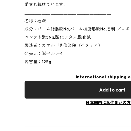
愛され続けています。
＿＿＿＿＿＿＿＿＿＿＿＿＿＿＿＿＿＿＿＿
名称：石鹸
成分：パーム脂肪酸Na,パーム核脂肪酸Na,香料,プロポ
ペンテト酸5Na,酸化チタン,酸化鉄
製造者：カマルドリ修道院（イタリア）
発売元：㈲ペルレイ
内容量：125g
International shipping a
Add to cart
日本国内にお住まいの方