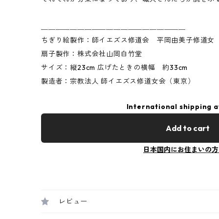
＿＿＿＿＿＿＿＿＿＿＿＿＿＿＿＿＿＿＿＿
ちぎり絵製作：師イエズス修道会 平岡由美子修道女
扇子製作：株式会社山岡白竹堂
サイズ：縦23cm 広げたときの横幅 約33cm
製造者：宗教法人 師イエズス修道女会（東京）
International shipping a
Add to cart
日本国内にお住まいの方
レビュー