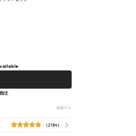
vailable
向け
通報する
(2184)