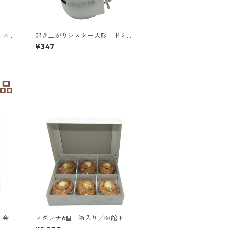
 ステ
起き上がりシスター人形 ドミニ
ブラッ
コ会
¥347
品
トー会
マダレナ6個 箱入り／函館トラ
チヌ修
ピスチヌ修道院 天使園