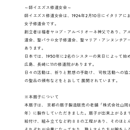
～師イエズス修道女会～
師イエズス修道女会は、1924年2月10日にイタリア
女子修道会です。
創立者は福者ヤコブ・アルベリオーネ神父であり、ア
道会、聖パウロ女子修道会、聖マリア・アンヌンチア
あります。
日本では、1950年に2名のシスターの来日によって
広島、長崎に11の修道院があります。
日々の活動は、祈りと黙想の手助け、 司牧活動への協
の聖品の頒布などをとおして 展開されています。
※本扇子について
本扇子は、 京都の扇子製造販売の老舗「株式会社山岡白
年）に製作していただきました。扇子が出来上がるま
絵付け、組み立てなど約８８の工程があり、そのほと
それぞれが分業になっており、職人さんたちが腕をふ