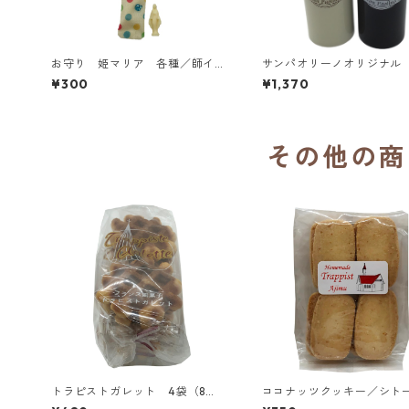
お守り 姫マリア 各種／師イエ
サンパオリーノオリジナル
ズス修道女会
ンレスボトル（230ml）／
¥300
¥1,370
ク・アイボリー
その他の商
トラピストガレット 4袋（8
ココナッツクッキー／シ
個）入り／シトー会 那須トラピ
安心院（あじむ）トラピス