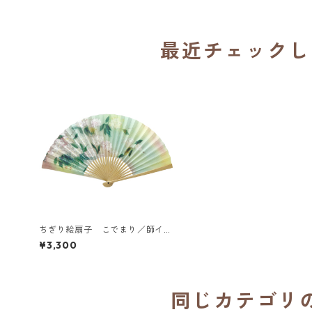
最近チェックし
ちぎり絵扇子 こでまり／師イエ
ズス修道女会
¥3,300
同じカテゴリ