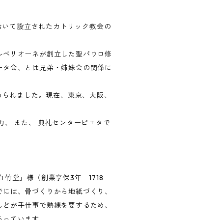
において設立されたカトリック教会の
ルベリオーネが創立した聖パウロ修
ータ会、とは兄弟・姉妹会の関係に
始められました。現在、東京、大阪、
力、 また、 典礼センターピエタで
竹堂」様（創業享保3年 1718
でには、骨づくりから地紙づくり、
んどが手仕事で熟練を要するため、
るっています。