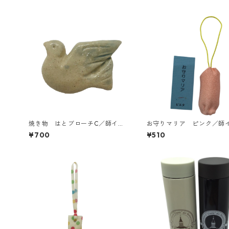
焼き物 はとブローチC／師イエ
お守りマリア ピンク／師
ズス修道女会
ス修道女会
¥700
¥510