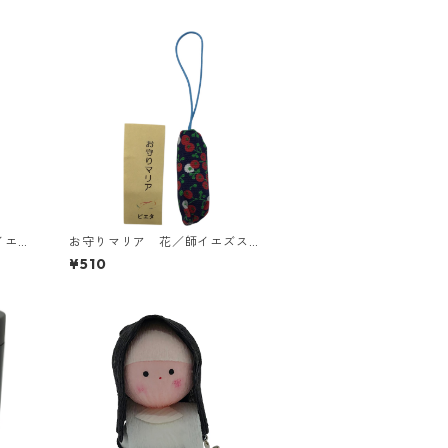
イエズ
お守りマリア 花／師イエズス修
道女会
¥510