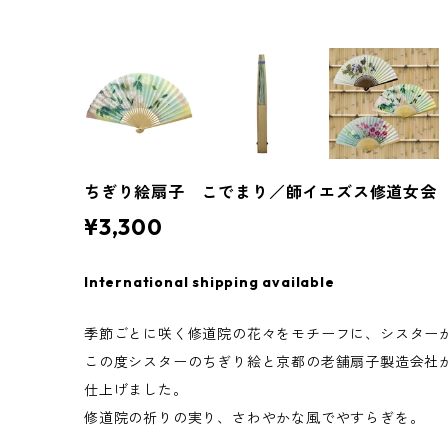
ちぎり絵扇子 こでまり／師イエズス修道女会
¥3,300
International shipping available
季節ごとに咲く修道院の花々をモチーフに、シスター
この度シスターのちぎり絵と京都の老舗扇子製造会社
仕上げました。
修道院の祈りの実り、さわやかな風でやすらぎを。