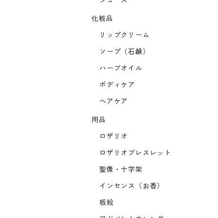
ジュース
化粧品
リップクリーム
ソープ（石鹸）
ハーブオイル
ボディケア
ヘアケア
用品
ロザリオ
ロザリオブレスレット
聖像・十字架
インセンス（お香）
板絵